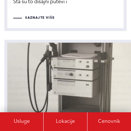
Šta su to disajni putevi i
SAZNAJTE VIŠE
Endovideolaringostroboskopi
Usluge
Lokacije
Cenovnik