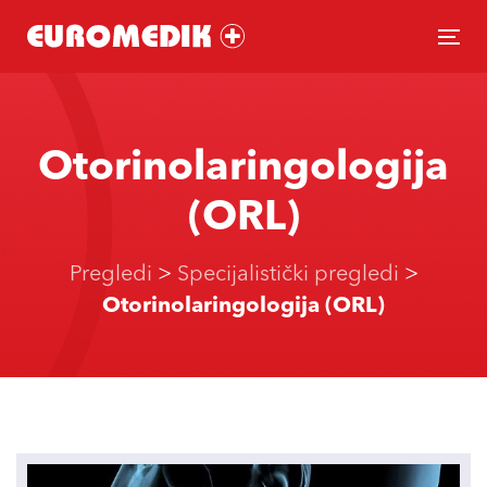
Skip
Skip
links
to
To
primary
nav
navigation
Skip
Otorinolaringologija
to
content
(ORL)
Pregledi
>
Specijalistički pregledi
>
Otorinolaringologija (ORL)