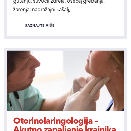
gutanju, suvoća ždrela, osećaj grebanja,
žarenja, nadražajni kašalj,
SAZNAJTE VIŠE
Otorinolaringologija –
Akutno zapaljenje krajnika