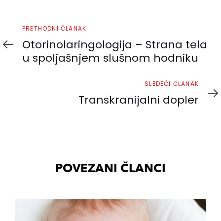
Prethodni
PRETHODNI ČLANAK
članak
Otorinolaringologija – Strana tela
u spoljašnjem slušnom hodniku
Sledeći
SLEDEĆI ČLANAK
članak
Transkranijalni dopler
POVEZANI ČLANCI