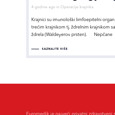
Tags
4 godine ago
in
Operacije krajnika
Krajnici su imunološki limfoepitelni organ 
trećim krajnikom tj. ždrelnim krajnikom sa
ždrela (Waldeyerov prsten). Nepčane
SAZNAJTE VIŠE
Euromedik je najveći privatni zdravstveni 