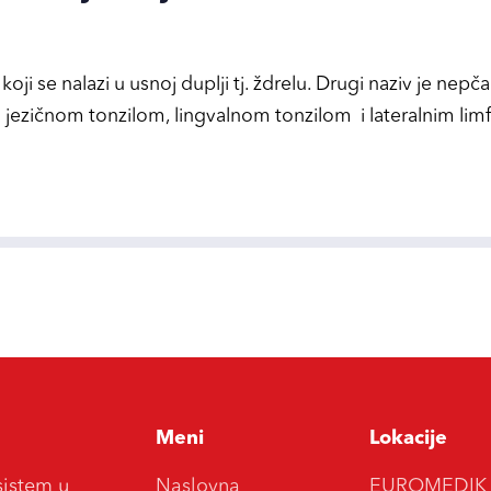
koji se nalazi u usnoj duplji tj. ždrelu. Drugi naziv je nepč
 jezičnom tonzilom, lingvalnom tonzilom i lateralnim limf
Meni
Lokacije
sistem u
Naslovna
EUROMEDIK Do