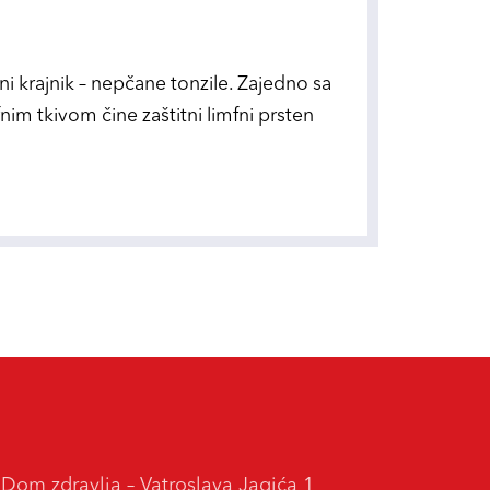
ani krajnik – nepčane tonzile. Zajedno sa
nim tkivom čine zaštitni limfni prsten
m zdravlja – Vatroslava Jagića 1