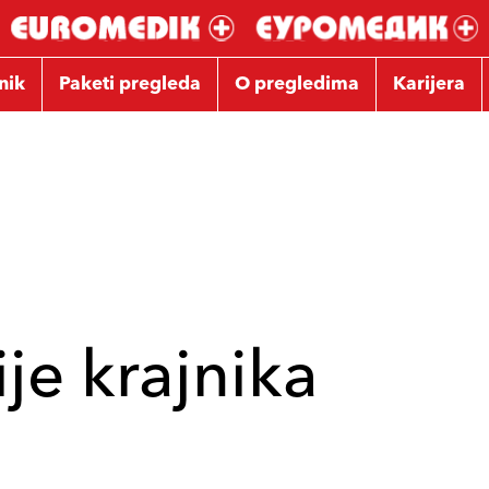
nik
Paketi pregleda
O pregledima
Karijera
je krajnika