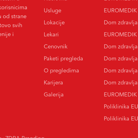
korisnicima
Usluge
EUROMEDIK Bo
u od strane
Lokacije
Dom zdravlja
otovo svih
nije i
Lekari
EUROMEDIK Bo
Cenovnik
Dom zdravlj
Paketi pregleda
Dom zdravlj
O pregledima
Dom zdravlja
Karijera
Dom zdravlj
Galerija
EUROMEDIK Bo
Poliklinika 
Poliklinika 