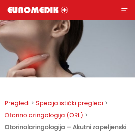
Skip
Skip
links
to
To
primary
nav
navigation
Skip
to
content
Post
navigation
Pregledi
>
Specijalistički pregledi
>
Otorinolaringologija (ORL)
>
Otorinolaringologija – Akutni zapeljenski