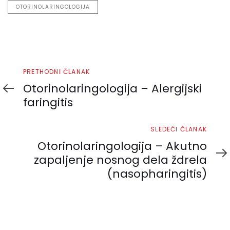
OTORINOLARINGOLOGIJA
Prethodni
PRETHODNI ČLANAK
članak
Otorinolaringologija – Alergijski
faringitis
Sledeći
SLEDEĆI ČLANAK
članak
Otorinolaringologija – Akutno
zapaljenje nosnog dela ždrela
(nasopharingitis)