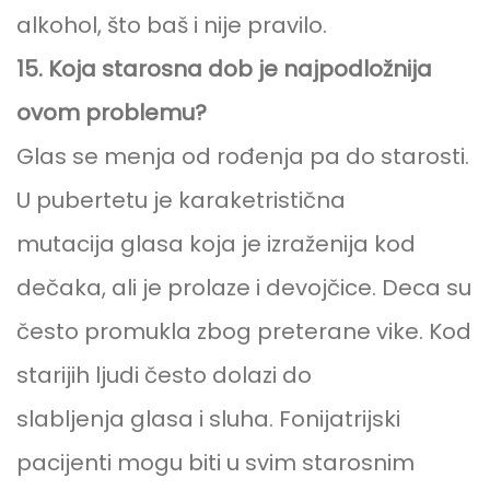
alkohol, što baš i nije pravilo.
15. Koja starosna dob je najpodložnija
ovom problemu?
Glas se menja od rođenja pa do starosti.
U pubertetu je karaketristična
mutacija glasa koja je izraženija kod
dečaka, ali je prolaze i devojčice. Deca su
često promukla zbog preterane vike. Kod
starijih ljudi često dolazi do
slabljenja glasa i sluha. Fonijatrijski
pacijenti mogu biti u svim starosnim