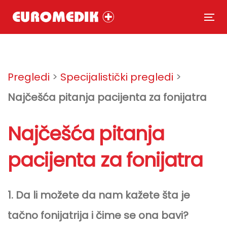
Skip
Skip
links
to
To
primary
nav
Post
navigation
Skip
navigation
Pregledi
>
Specijalistički pregledi
>
to
Najčešća pitanja pacijenta za fonijatra
content
Najčešća pitanja
pacijenta za fonijatra
1. Da li možete da nam kažete šta je
tačno fonijatrija i čime se ona bavi?