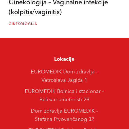
Ginekologija – Vaginalne infekcije
(kolpitis/vaginitis)
GINEKOLOGIJA
Lokacije
EUROMEDIK Dom zdravlja –
Vatroslava Jagića 1
EUROMEDIK Bolnica i stacionar –
Bulevar umetnosti 29
Dom zdravlja EUROMEDIK –
Stefana Prvovenčanog 32