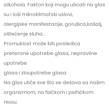
alkohola. Faktori koji mogu uticati na glas
su i loši mikroklimatski uslovi,
alergijske manifestacije, gorušica,kašalj,
oštećenje sluha…
Promuklost može biti posledica
preterane upotrebe glasa, nepravilne
upotrebe
glasa i zloupotrebe glasa.
Na glas utiče sve što se dešava sa našim
organizmom, na fizičkom i psihičkom
nivou.