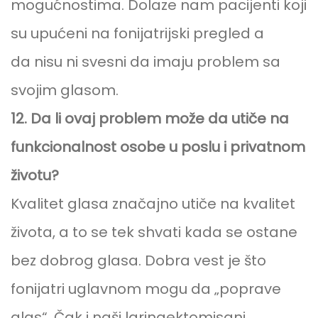
mogućnostima. Dolaze nam pacijenti koji
su upućeni na fonijatrijski pregled a
da nisu ni svesni da imaju problem sa
svojim glasom.
12. Da li ovaj problem može da utiče na
funkcionalnost osobe u poslu i privatnom
životu?
Kvalitet glasa značajno utiče na kvalitet
života, a to se tek shvati kada se ostane
bez dobrog glasa. Dobra vest je što
fonijatri uglavnom mogu da „poprave
glas“. Čak i naši laringektomisani