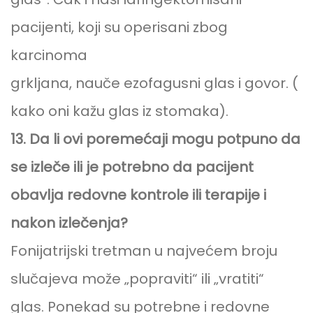
pacijenti, koji su operisani zbog
karcinoma
grkljana, nauče ezofagusni glas i govor. (
kako oni kažu glas iz stomaka).
13. Da li ovi poremećaji mogu potpuno da
se izleče ili je potrebno da pacijent
obavlja redovne kontrole ili terapije i
nakon izlečenja?
Fonijatrijski tretman u najvećem broju
slučajeva može „popraviti“ ili „vratiti“
glas. Ponekad su potrebne i redovne