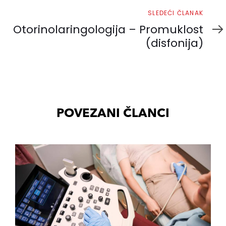
Sledeći
SLEDEĆI ČLANAK
članak
Otorinolaringologija – Promuklost
(disfonija)
POVEZANI ČLANCI