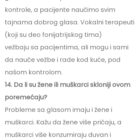
kontrole, a pacijente naučimo svim
tajnama dobrog glasa. Vokalni terapeuti
(koji su deo fonijatrijskog tima)
vežbaju sa pacijentima, ali mogu i sami
da nauče vežbe i rade kod kuće, pod
našom kontrolom.
14. Da li su žene ili muškarci skloniji ovom
poremećaju?
Probleme sa glasom imaju i žene i
muškarci. Kažu da žene više pričaju, a
muškarci više konzumiraju duvan i