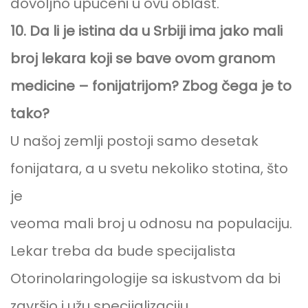
dovoljno upućeni u ovu oblast.
10. Da li je istina da u Srbiji ima jako mali
broj lekara koji se bave ovom granom
medicine – fonijatrijom? Zbog čega je to
tako?
U našoj zemlji postoji samo desetak
fonijatara, a u svetu nekoliko stotina, što
je
veoma mali broj u odnosu na populaciju.
Lekar treba da bude specijalista
Otorinolaringologije sa iskustvom da bi
završio i užu specijalizaciju