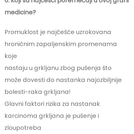
6. Koji su najčešći poremećaji u ovoj grani
medicine?
Promuklost je najčešće uzrokovana
hroničnim zapaljenskim promenama
koje
nastaju u grkljanu zbog pušenja što
može dovesti do nastanka najozbiljnije
bolesti-raka grkljana!
Glavni faktori rizika za nastanak
karcinoma grkljana je pušenje i
zloupotreba