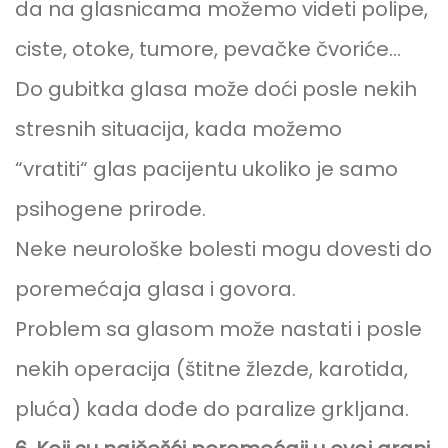
da na glasnicama možemo videti polipe,
ciste, otoke, tumore, pevačke čvoriće…
Do gubitka glasa može doći posle nekih
stresnih situacija, kada možemo
“vratiti“ glas pacijentu ukoliko je samo
psihogene prirode.
Neke neurološke bolesti mogu dovesti do
poremećaja glasa i govora.
Problem sa glasom može nastati i posle
nekih operacija (štitne žlezde, karotida,
pluća) kada dođe do paralize grkljana.