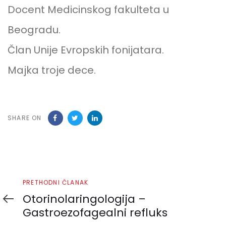
Docent Medicinskog fakulteta u
Beogradu.
Član Unije Evropskih fonijatara.
Majka troje dece.
SHARE ON
Prethodni
PRETHODNI ČLANAK
članak
Otorinolaringologija –
Gastroezofagealni refluks