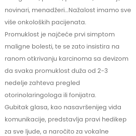
novinari, menadžeri…Nažalost imamo sve
više onkoloških pacijenata.
Promuklost je najčeće prvi simptom
maligne bolesti, te se zato insistira na
ranom otkrivanju karcinoma sa devizom
da svaka promuklost duža od 2-3
nedelje zahteva pregled
otorinolaringologa ili fonijatra.
Gubitak glasa, kao nasavršenijeg vida
komunikacije, predstavlja pravi hedikep
za sve ljude, a naročito za vokalne