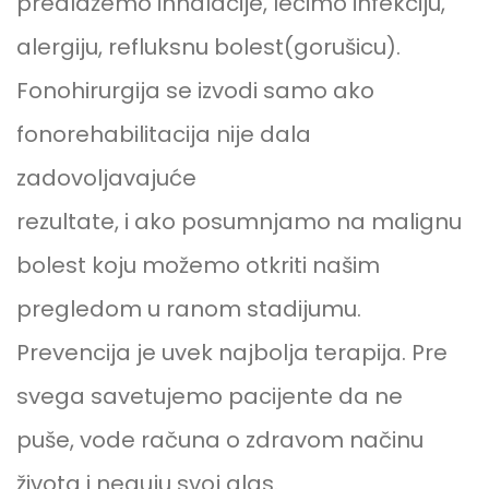
predlažemo inhalacije, lečimo infekciju,
alergiju, refluksnu bolest(gorušicu).
Fonohirurgija se izvodi samo ako
fonorehabilitacija nije dala
zadovoljavajuće
rezultate, i ako posumnjamo na malignu
bolest koju možemo otkriti našim
pregledom u ranom stadijumu.
Prevencija je uvek najbolja terapija. Pre
svega savetujemo pacijente da ne
puše, vode računa o zdravom načinu
života i neguju svoj glas.