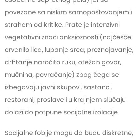
povezane sa niskim samopoštovanjem i
strahom od kritike. Prate je intenzivni
vegetativni znaci anksioznosti (najčešće
crvenilo lica, lupanje srca, preznojavanje,
drhtanje naročito ruku, otežan govor,
mučnina, povraćanje) zbog čega se
izbegavaju javni skupovi, sastanci,
restorani, proslave i u krajnjem slučaju
dolazi do potpune socijalne izolacije.
Socijalne fobije mogu da budu diskretne,