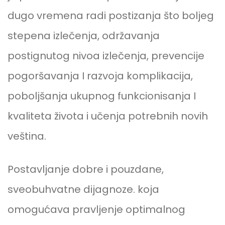
dugo vremena radi postizanja što boljeg
stepena izlečenja, održavanja
postignutog nivoa izlečenja, prevencije
pogoršavanja I razvoja komplikacija,
poboljšanja ukupnog funkcionisanja I
kvaliteta života i učenja potrebnih novih
veština.
Postavljanje dobre i pouzdane,
sveobuhvatne dijagnoze. koja
omogućava pravljenje optimalnog