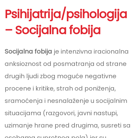
Psihijatrija/psihologija
– Socijalna fobija
Socijalna fobija
je intenzivna iracionalna
anksioznost od posmatranja od strane
drugih ljudi zbog moguće negativne
procene i kritike, strah od poniženja,
sramoćenja i nesnalaženje u socijalnim
situacijama (razgovori, javni nastupi,
uzimanje hrane pred drugima, susreti sa
osobama suprotnog pola) jer su