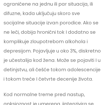
ograničene na jednu ili par situacija, ili
difuzne, kada uključuju skoro sve
socijalne situacije izvan porodice. Ako se
ne leči, dobija hronični tok I dodatno se
komplikuje zloupotrebom alkohola i
depresijom. Pojavljuje u oko 3%, diskretno
je učestalija kod žena. Može se pojaviti I u
detinjstvu, ali češće tokom adolescencije
i tokom treće I četvrte decenije života.
Kod normalne treme pred nastup,
anksioznost je umerena, iintenzivira se