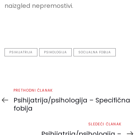
naizgled nepremostivi.
PSIHIJATRIJA
PSIHOLOGIJA
SOCIJALNA FOBIJA
Prethodni
PRETHODNI ČLANAK
članak
Psihijatrija/psihologija – Specifična
fobija
Sledeći
SLEDEĆI ČLANAK
članak
Psihijatrija/psihologija –