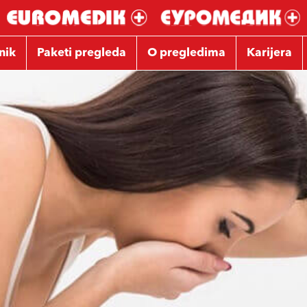
nik
Paketi pregleda
O pregledima
Karijera