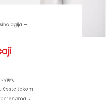
psihologija –
aji
logije,
ju često tokom
, promenama u