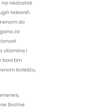
se na nedostak
rugih telesnih
remenom do
organa za
klonost
 vitamina i
 bavi tim
elesnom bolešću,
umereni,
ene životne