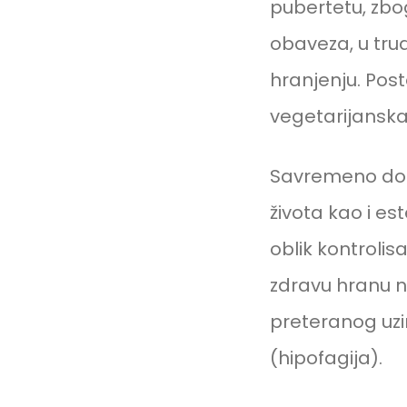
pubertetu, zbo
obaveza, u trud
hranjenju. Post
vegetarijanska
Savremeno dob
života kao i es
oblik kontroli
zdravu hranu na
preteranog uzi
(hipofagija).