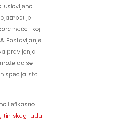
i uslovljeno
ojaznost je
poremećaji koji
JA
. Postavljanje
a pravljenje
 može da se
h specijalista
o i efikasno
g timskog rada