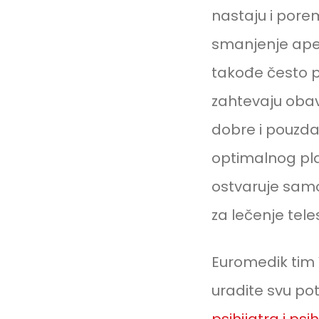
nastaju i porem
smanjenje apet
takođe često p
zahtevaju oba
dobre i pouzd
optimalnog pl
ostvaruje samo 
za lečenje teles
Euromedik tim
uradite svu pot