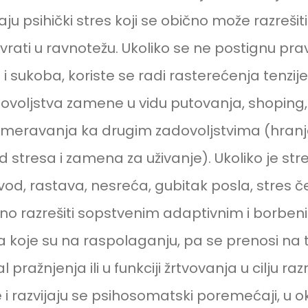
vaju psihički stres koji se obično može razreši
vrati u ravnotežu. Ukoliko se ne postignu pr
 i sukoba, koriste se radi rasterećenja tenzije
voljstva zamene u vidu putovanja, shoping,
usmeravanja ka drugim zadovoljstvima (hranj
 stresa i zamena za uživanje). Ukoliko je str
zvod, rastava, nesreća, gubitak posla, stres č
o razrešiti sopstvenim adaptivnim i borben
koje su na raspolaganju, pa se prenosi na t
l pražnjenja ili u funkciji žrtvovanja u cilju ra
 i razvijaju se psihosomatski poremećaji, u ok