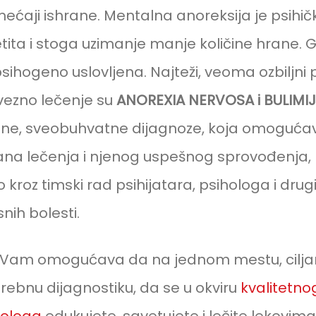
ećaji ishrane. Mentalna anoreksija je psihičk
ita i stoga uzimanje manje količine hrane. G
sihogeno uslovljena. Najteži, veoma ozbiljni 
vezno lečenje su
ANOREXIA NERVOSA i BULIMI
ane, sveobuhvatne dijagnoze, koja omogućav
ana lečenja i njenog uspešnog sprovođenja,
kroz timski rad psihijatara, psihologa i drugi
nih bolesti.
 Vam omogućava da na jednom mestu, ciljan
rebnu dijagnostiku, da se u okviru
kvalitetno