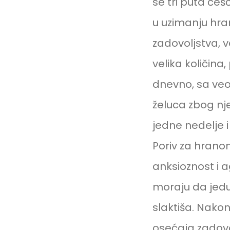
se tri puta će
u uzimanju hra
zadovoljstva, 
velika količina
dnevno, sa ve
želuca zbog nj
jedne nedelje 
Poriv za hrano
anksioznost i ag
moraju da jedu
slaktiša. Nakon
osećaja zadovol