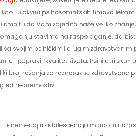
ihologa
edukujete, savetujete i lečite lekovima 
, kao i u okviru psihosomatskih timova lekara
Mi smo tu da Vam zajedno naše veliko znanje, 
omaganju stavimo na raspolaganje, da bist
i sa svojim psihičkim i drugim zdravstvenim
ama i popravili kvalitet života. Psihijatrijsko-
iki broj rešenja za raznorazne zdravstvene p
zgled nepremostivi.
st poremećaj u adolescenciji i mladom odras