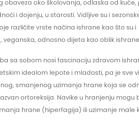
g obaveza oko školovanja, odlaska od kuće,
noći i dojenju, u starosti. Vidljive su i sezon
oje različite vrste načina ishrane kao što su i
, veganska, odnosno dijeta kao oblik ishrane
a sa sobom nosi fascinaciju zdravom ishr
tetskim idealom lepote i mladosti, pa je sve vi
sanog, smanjenog uzimanja hrane koja se od
zvan ortoreksija. Navike u hranjenju mogu bi
manja hrane (hiperfagija) ili uzimanje male 