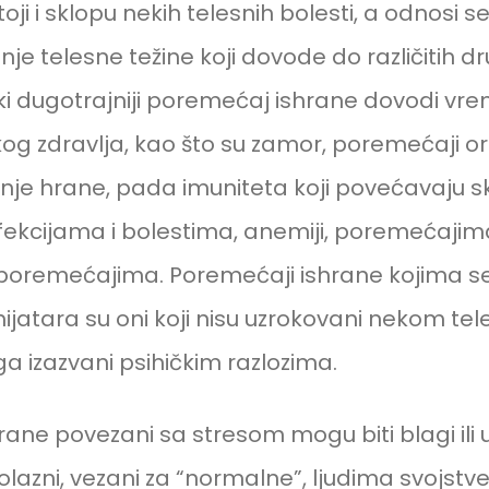
oji i sklopu nekih telesnih bolesti, a odnosi 
enje telesne težine koji dovode do različitih d
ki dugotrajniji poremećaj ishrane dovodi v
čkog zdravlja, kao što su zamor, poremećaji 
enje hrane, pada imuniteta koji povećavaju s
fekcijama i bolestima, anemiji, poremećajima
oremećajima. Poremećaji ishrane kojima se
hijatara su oni koji nisu uzrokovani nekom t
a izazvani psihičkim razlozima.
rane povezani sa stresom mogu biti blagi ili 
rolazni, vezani za “normalne”, ljudima svojstv