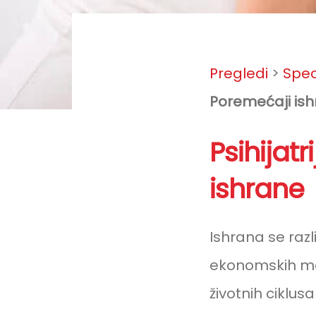
Pregledi
>
Speci
Poremećaji is
Post
Psihijat
navigati
ishrane
Ishrana se razli
ekonomskih mog
životnih ciklu