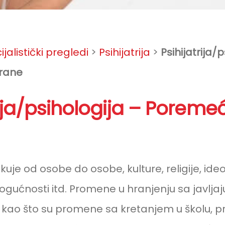
jalistički pregledi
>
Psihijatrija
>
Psihijatrija/
hrane
rija/psihologija – Poremeć
on
kuje od osobe do osobe, kulture, religije, ideo
ućnosti itd. Promene u hranjenju sa javlja
sa kao što su promene sa kretanjem u školu