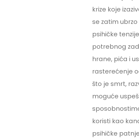
krize koje izazi
se zatim ubrzo 
psihičke tenzije
potrebnog zado
hrane, pića i 
rasterećenje od
što je smrt, ra
moguće uspešn
sposobnostima 
koristi kao kana
psihičke patnje