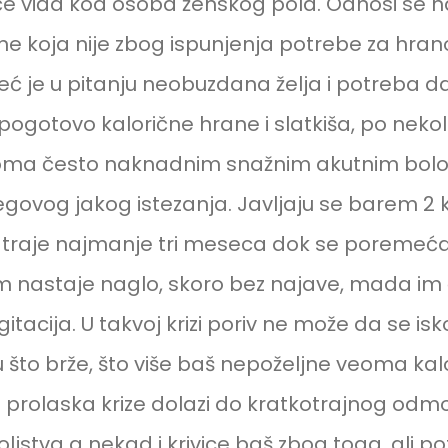
šće viđa kod osoba ženskog pola. Odnosi se n
ne koja nije zbog ispunjenja potrebe za hra
već je u pitanju neobuzdana želja i potreba d
, pogotovo kalorične hrane i slatkiša, po neko
oma često naknadnim snažnim akutnim bolo
egovog jakog istezanja. Javljaju se barem 2 
i traje najmanje tri meseca dok se poremećaj
m nastaje naglo, skoro bez najave, mada im 
itacija. U takvoj krizi poriv ne može da se isko
 što brže, što više baš nepoželjne veoma kal
 prolaska krize dolazi do kratkotrajnog odmor
jstva a nekad i krivice baš zbog toga, ali p