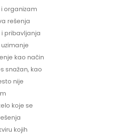
ti i organizam
ava rešenja
 i pribavljanja
 uzimanje
enje kao način
es snažan, kao
esto nije
im
elo koje se
zrešenja
viru kojih