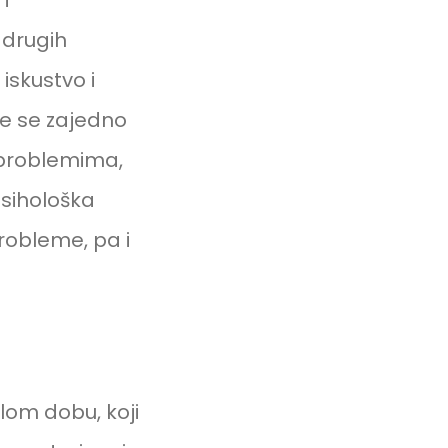
i
 drugih
iskustvo i
e se zajedno
 problemima,
 psihološka
robleme, pa i
lom dobu, koji