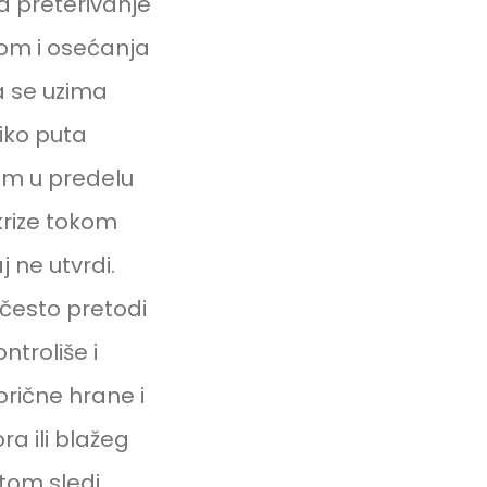
a preterivanje
nom i osećanja
a se uzima
liko puta
m u predelu
krize tokom
 ne utvrdi.
često pretodi
ntroliše i
orične hrane i
a ili blažeg
otom sledi