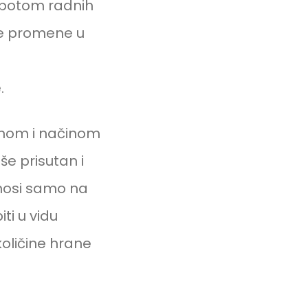
 potom radnih
ske promene u
.
anom i načinom
še prisutan i
nosi samo na
ti u vidu
količine hrane