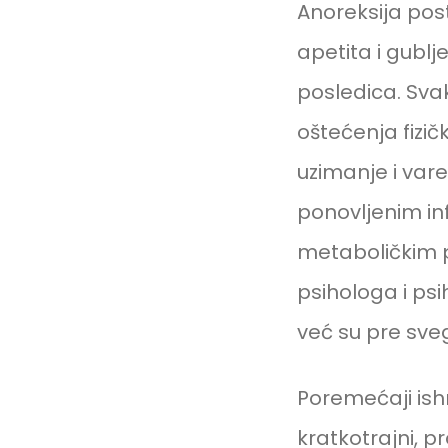
Anoreksija post
apetita i gublj
posledica. Sva
oštećenja fizi
uzimanje i var
ponovljenim in
metaboličkim p
psihologa i psi
već su pre sveg
Poremećaji ish
kratkotrajni, p