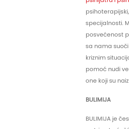
psihijatra i ps
psihoterapijski
specijalnosti. 
posvećenost p
sa nama suočil
kriznim situacij
pomoć nudi vel
one koji su nai
BULIMIJA
BULIMIJA je če