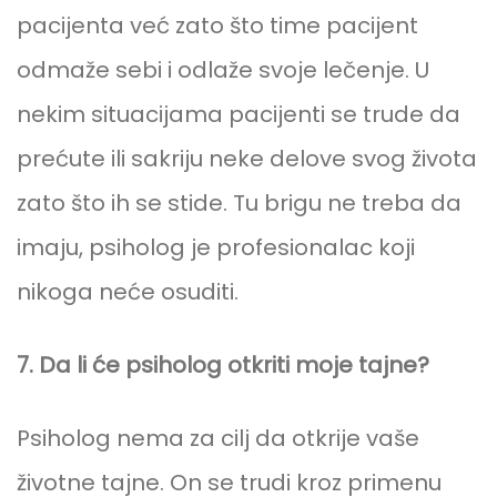
pacijenta već zato što time pacijent
odmaže sebi i odlaže svoje lečenje. U
nekim situacijama pacijenti se trude da
prećute ili sakriju neke delove svog života
zato što ih se stide. Tu brigu ne treba da
imaju, psiholog je profesionalac koji
nikoga neće osuditi.
7. Da li će psiholog otkriti moje tajne?
Psiholog nema za cilj da otkrije vaše
životne tajne. On se trudi kroz primenu