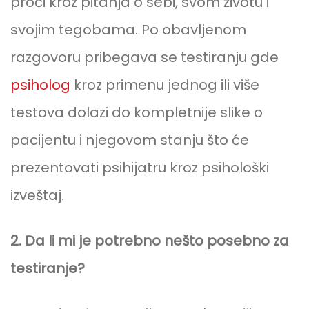
proći kroz pitanja o sebi, svom životu i
svojim tegobama. Po obavljenom
razgovoru pribegava se testiranju gde
psiholog
kroz primenu jednog ili više
testova dolazi do kompletnije slike o
pacijentu i njegovom stanju što će
prezentovati psihijatru kroz psihološki
izveštaj.
2. Da li mi je potrebno nešto posebno za
testiranje?