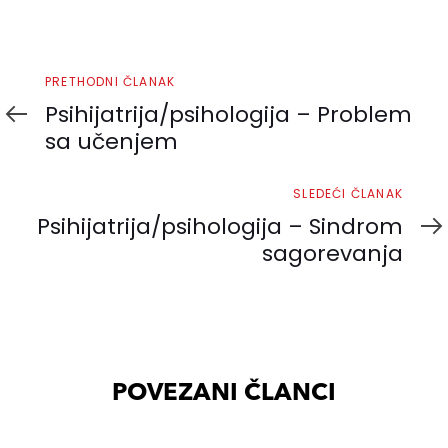
Prethodni
PRETHODNI ČLANAK
članak
Psihijatrija/psihologija – Problem
sa učenjem
Sledeći
SLEDEĆI ČLANAK
članak
Psihijatrija/psihologija – Sindrom
sagorevanja
POVEZANI ČLANCI