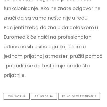
funkcionisanje. Ako ne znate odgovor ne
znači da sa vama nešto nije u redu.
Pacijenti treba da znaju da dolaskom u
Euromedik će naići na profesionalan
odnos naših psihologa koji će im u
jednom prijatnoj atmosferi pružiti pomoć
i potruditi se da testiranje prođe što
prijatnije.
PSIHIJATRIJA
PSIHOLOGIJA
PSIHOLOŠKO TESTIRANJE