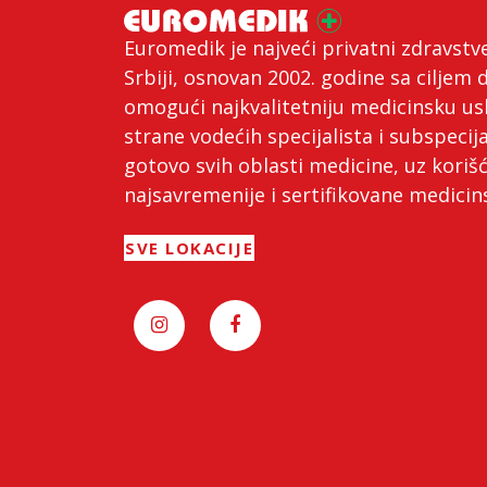
Euromedik je najveći privatni zdravstv
Srbiji, osnovan 2002. godine sa ciljem 
omogući najkvalitetniju medicinsku us
strane vodećih specijalista i subspecija
gotovo svih oblasti medicine, uz koriš
najsavremenije i sertifikovane medici
SVE LOKACIJE