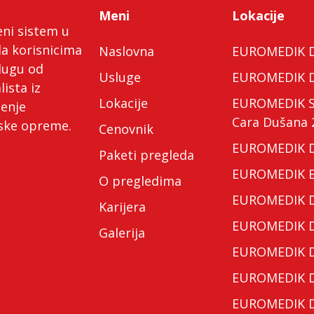
Meni
Lokacije
eni sistem u
da korisnicima
Naslovna
EUROMEDIK Do
lugu od
Usluge
EUROMEDIK Do
lista iz
Lokacije
EUROMEDIK Spe
ćenje
Cara Dušana 
nske opreme.
Cenovnik
EUROMEDIK Do
Paketi pregleda
EUROMEDIK Bo
O pregledima
EUROMEDIK Do
Karijera
EUROMEDIK Do
Galerija
EUROMEDIK Do
EUROMEDIK Do
EUROMEDIK Do