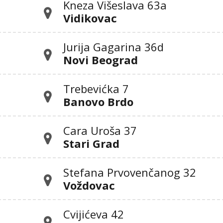
Kneza Višeslava 63a
Vidikovac
Jurija Gagarina 36d
Novi Beograd
Trebevićka 7
Banovo Brdo
Cara Uroša 37
Stari Grad
Stefana Prvovenčanog 32
Voždovac
Cvijićeva 42