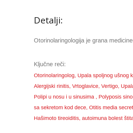
Detalji:
Otorinolaringologija je grana medicine
Ključne reči:
Otorinolaringolog, Upala spoljnog ušnog kan
Alergijski rinitis, Vrtoglavice, Vertigo, Up
Polipi u nosu i u sinusima , Polyposis sin
sa sekretom kod dece, Otitis media secret
Hašimoto tireoiditis, autoimuna bolest štit