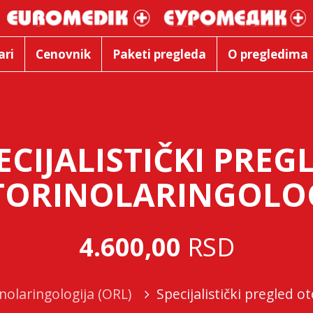
ari
Cenovnik
Paketi pregleda
O pregledima
ECIJALISTIČKI PREG
TORINOLARINGOLO
4.600,00
RSD
nolaringologija (ORL)
Specijalistički pregled o