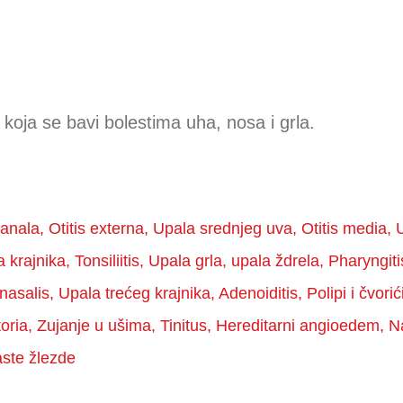
 koja se bavi bolestima uha, nosa i grla.
ala, Otitis externa, Upala srednjeg uva, Otitis media, Up
ala krajnika, Tonsiliitis, Upala grla, upala ždrela, Pharyngi
onasalis, Upala trećeg krajnika, Adenoiditis, Polipi i čvo
oria, Zujanje u ušima, Tinitus, Hereditarni angioedem, N
aste žlezde