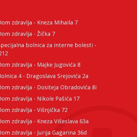
m zdravlja - Kneza Mihaila 7
m zdravlja - Žička 7
cijalna bolnica za interne bolesti -
212
m zdravlja - Majke Jugovića 8
lnica 4 - Dragoslava Srejovića 2a
m zdravlja - Dositeja Obradovića 8i
m zdravlja - Nikole Pašića 17
m zdravlja - Višnjička 72
m zdravlja - Kneza Višeslava 63a
m zdravlja - Jurija Gagarina 36d