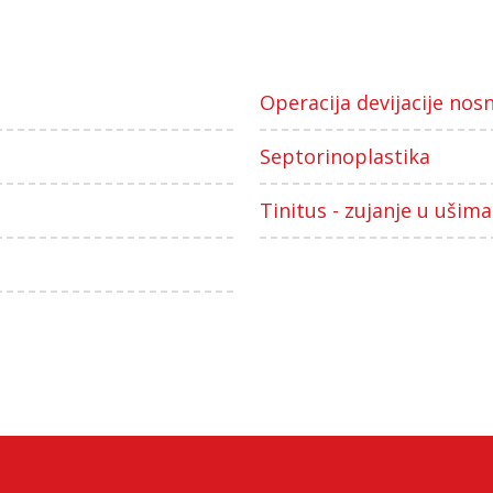
Operacija devijacije nos
Septorinoplastika
Tinitus - zujanje u ušima