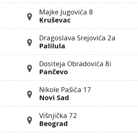
Majke Jugovića 8
Kruševac
Dragoslava Srejovića 2а
Palilula
Dositeja Obradovića 8i
Pančevo
Nikole Pašića 17
Novi Sad
Višnjička 72
Beograd