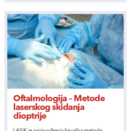
Oftalmologija – Metode
laserskog skidanja
dioptrije
LASIK je najizvođenija hirurška metoda.