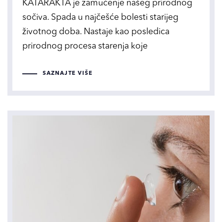
KATARAKTA je zamućenje našeg prirodnog
sočiva. Spada u najčešće bolesti starijeg
životnog doba. Nastaje kao posledica
prirodnog procesa starenja koje
SAZNAJTE VIŠE