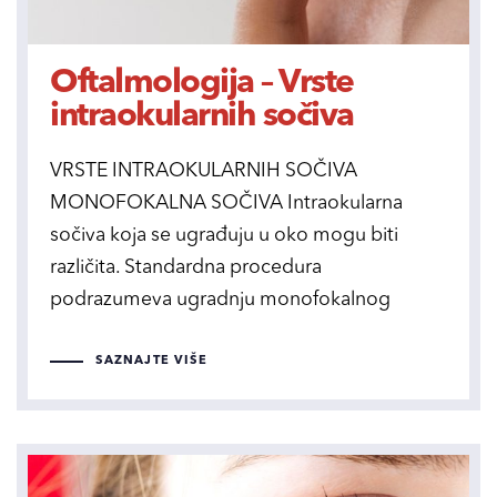
Oftalmologija – Vrste
intraokularnih sočiva
VRSTE INTRAOKULARNIH SOČIVA
MONOFOKALNA SOČIVA Intraokularna
sočiva koja se ugrađuju u oko mogu biti
različita. Standardna procedura
podrazumeva ugradnju monofokalnog
SAZNAJTE VIŠE