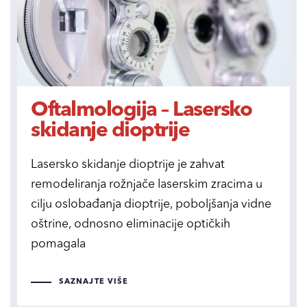
Oftalmologija – Lasersko
skidanje dioptrije
Lasersko skidanje dioptrije je zahvat
remodeliranja rožnjače laserskim zracima u
cilju oslobađanja dioptrije, poboljšanja vidne
oštrine, odnosno eliminacije optičkih
pomagala
SAZNAJTE VIŠE