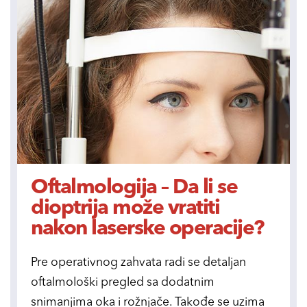
Oftalmologija – Da li se
dioptrija može vratiti
nakon laserske operacije?
Pre operativnog zahvata radi se detaljan
oftalmološki pregled sa dodatnim
snimanjima oka i rožnjače. Takođe se uzima