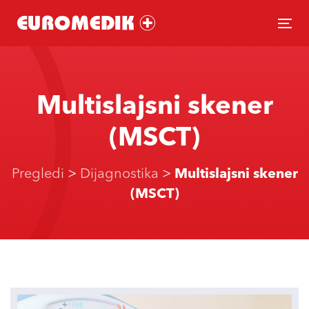
Skip
Skip
links
to
To
primary
nav
navigation
Skip
Multislajsni skener
to
content
(MSCT)
Pregledi
>
Dijagnostika
>
Multislajsni skener
(MSCT)