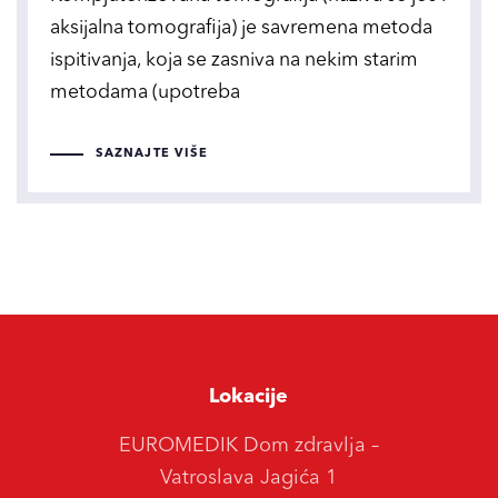
aksijalna tomografija) je savremena metoda
ispitivanja, koja se zasniva na nekim starim
metodama (upotreba
SAZNAJTE VIŠE
Lokacije
EUROMEDIK Dom zdravlja –
Vatroslava Jagića 1