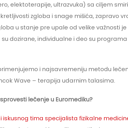
o, elektoterapije, ultrazvuka) sa ciljem smir
retljivosti zgloba i snage mišića, zapravo v
ba u stanje pre upale od velike važnosti je 
su dozirane, individualne i deo su programa 
primenjujemo i najsavremeniju metodu lečen
Shcok Wave – terapija udarnim talasima.
 sprovesti lečenje u Euromediku?
 iskusnog tima specijalista fizikalne medicine