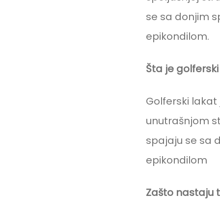
se sa donjim s
epikondilom.
Šta je golfersk
Golferski laka
unutrašnjom st
spajaju se sa 
epikondilom
Zašto nastaju te