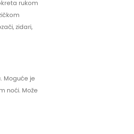
pokreta rukom
izičkom
ači, zidari,
ma. Moguće je
kom noći. Može