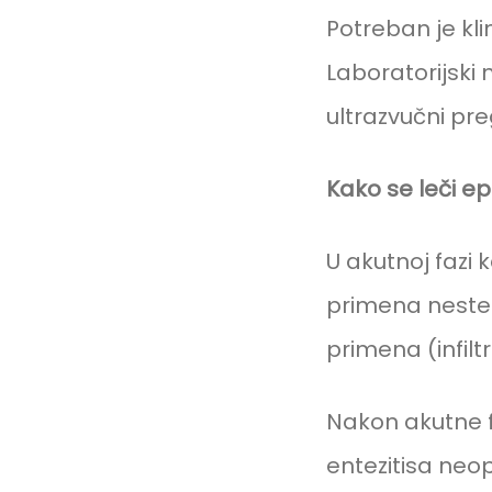
Potreban je kli
Laboratorijski 
ultrazvučni pr
Kako se leči epi
U akutnoj fazi 
primena nester
primena (infilt
Nakon akutne fa
entezitisa neop