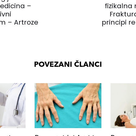
medicina –
fizikalna
ivni
Fraktur
m – Artroze
principi re
POVEZANI ČLANCI