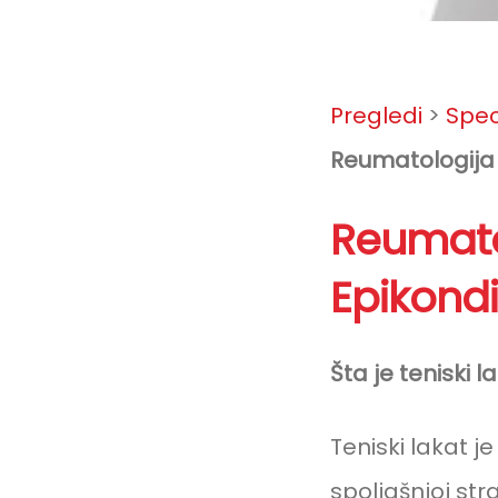
Pregledi
>
Speci
Reumatologija i
Post
Reumatol
navigati
Epikondil
Šta je teniski l
Teniski lakat 
spoljašnjoj str