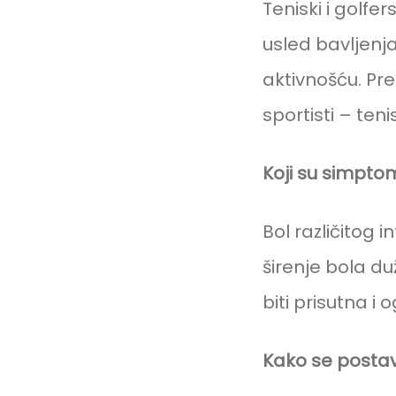
Teniski i golf
usled bavljenj
aktivnošću. Pre
sportisti – teni
Koji su simptom
Bol različitog 
širenje bola du
biti prisutna i
Kako se postav