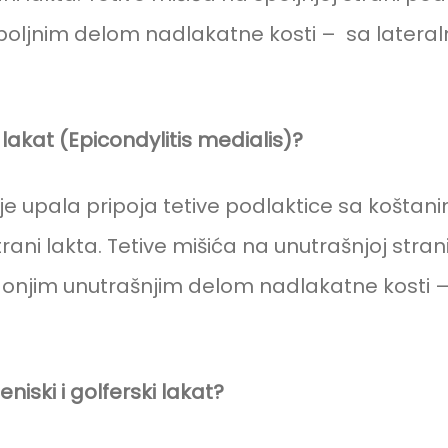
poljnim delom nadlakatne kosti – sa latera
i lakat (Epicondylitis medialis)?
t je upala pripoja tetive podlaktice sa košta
rani lakta.
Tetive mišića na unutrašnjoj stran
donjim unutrašnjim delom nadlakatne kosti
niski i golferski lakat?