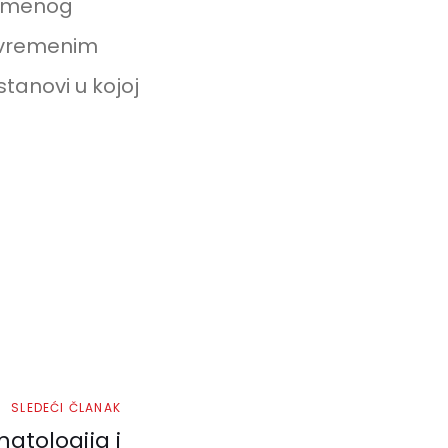
vremenog
savremenim
tanovi u kojoj
SLEDEĆI ČLANAK
atologija i