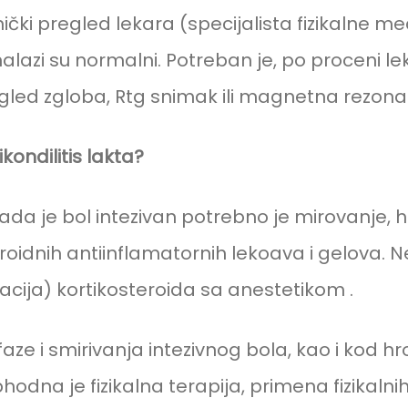
nički pregled lekara (specijalista fizikalne me
nalazi su normalni. Potreban je, po proceni le
egled zgloba, Rtg snimak ili magnetna rezon
kondilitis lakta?
kada je bol intezivan potrebno je mirovanje, 
oidnih antiinflamatornih lekoava i gelova. N
racija) kortikosteroida sa anestetikom .
ze i smirivanja intezivnog bola, kao i kod hr
hodna je fizikalna terapija, primena fizikal