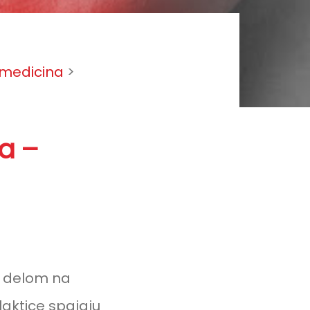
a medicina
>
na –
im delom na
laktice spajaju