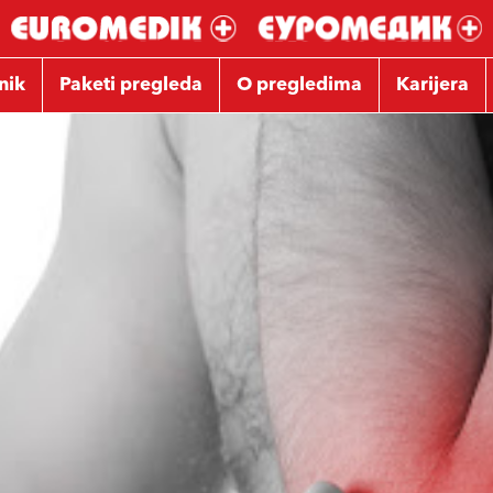
nik
Paketi pregleda
O pregledima
Karijera