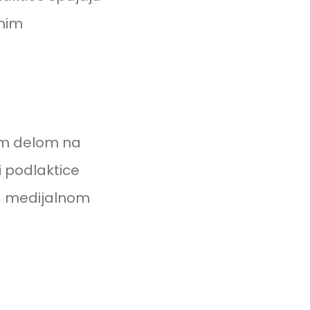
lnim
nim delom na
i podlaktice
 – medijalnom