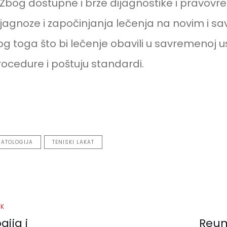
. Zbog dostupne i brze dijagnostike i pravo
ijagnoze i započinjanja lečenja na novim i 
g toga što bi lečenje obavili u savremenoj us
ocedure i poštuju standardi.
ATOLOGIJA
TENISKI LAKAT
Sledeći
AK
članak
ija i
Reum