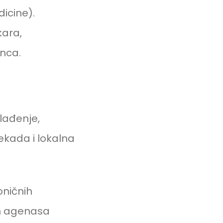
dicine).
kara,
anca.
hlađenje,
ekada i lokalna
oničnih
nih agenasa