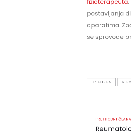
fizioterapeuta
postavljanja d
aparatima. Zbo
se sprovode pr
FIZIJATRIJA
REUM
Prethodni
PRETHODNI ČLAN
članak
Reumatolog