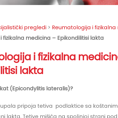
jalistički pregledi
>
Reumatologija i fizikaln
 fizikalna medicina – Epikondilitisi lakta
ogija i fizikalna medici
on
itisi lakta
akat (Epicondylitis lateralis)?
je upala pripoja tetiva podlaktice sa koštan
ani lakta.
Tetive mišića na spoljnjoj strani pod