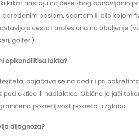
erski lakat nastaju najčeše zbog ponavljanih 
a određenim poslom, sportom ili bilo kojom f
dstavljaju često i profesionalno oboljenje (voz
seri, golferi)
i epikondilitisa lakta?
inteziteta, pojačava se na dodir i pri pokreti
ž podlaktice ili nadlaktice. Obično je jači to
 ograničena pokretljivost pokreta u zglobu.
lja dijagnoza?