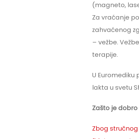
(magneto, laser
Za vraćanje pok
zahvaćenog zglo
– vežbe. Vežbe 
terapije.
U Euromediku 
lakta u svetu 
Zašto je dobro
Zbog stručnog i