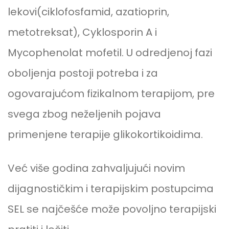
lekovi(ciklofosfamid, azatioprin,
metotreksat), Cyklosporin A i
Mycophenolat mofetil. U odredjenoj fazi
oboljenja postoji potreba i za
ogovarajućom fizikalnom terapijom, pre
svega zbog neželjenih pojava
primenjene terapije glikokortikoidima.
Već više godina zahvaljujući novim
dijagnostičkim i terapijskim postupcima
SEL se najčešće može povoljno terapijski