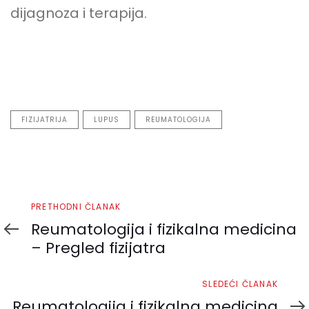
dijagnoza i terapija.
FIZIJATRIJA
LUPUS
REUMATOLOGIJA
Prethodni
PRETHODNI ČLANAK
članak
Reumatologija i fizikalna medicina
– Pregled fizijatra
Sledeći
SLEDEĆI ČLANAK
članak
Reumatologija i fizikalna medicina