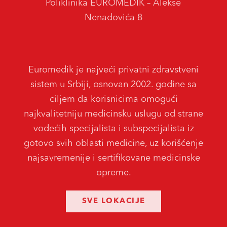
Poliklinika EUROMEDIK – Alekse
Nenadovića 8
Euromedik je najveći privatni zdravstveni
sistem u Srbiji, osnovan 2002. godine sa
ciljem da korisnicima omogući
najkvalitetniju medicinsku uslugu od strane
vodećih specijalista i subspecijalista iz
gotovo svih oblasti medicine, uz korišćenje
najsavremenije i sertifikovane medicinske
opreme.
SVE LOKACIJE