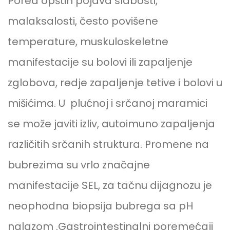
Pored opštih pojava slabosti,
malaksalosti, često povišene
temperature, muskuloskeletne
manifestacije su bolovi ili zapaljenje
zglobova, redje zapaljenje tetive i bolovi u
mišićima. U plućnoj i srčanoj maramici
se može javiti izliv, autoimuno zapaljenja
različitih srčanih struktura. Promene na
bubrezima su vrlo značajne
manifestacije SEL, za tačnu dijagnozu je
neophodna biopsija bubrega sa pH
nalazom .Gastrointestinalni poremećaji