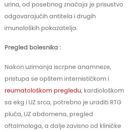
urina, od posebnog značaja je prisustvo
odgovarajućih antitela i drugih
imunoloških pokazatelja.
Pregled bolesnika :
Nakon uzimanja iscrpne anamneze,
pristupa se opštem internističkom i
reumatološkom pregledu
, kardiološkom
sa ekg i UZ srca, potrebno je uraditi RTG
pluća, UZ abdomena, pregled
oftalmologa, a dalje zavisno od kliničke