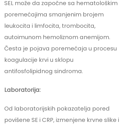
SEL može da započne sa hematološkim
poremećajima smanjenim brojem
leukocita i limfocita, trombocita,
autoimunom hemoliznom anemijom.
Česta je pojava poremećaja u procesu
koagulacije krvi u sklopu
antifosfolipidnog sindroma.
Laboratorija:
Od laboratorijskih pokazatelja pored
povišene SE i CRP, izmenjene krvne slike i