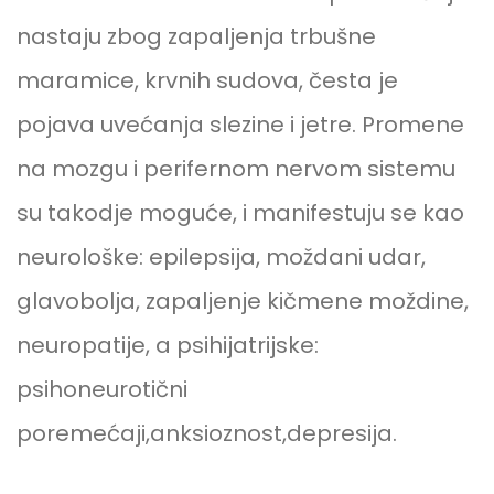
nastaju zbog zapaljenja trbušne
maramice, krvnih sudova, česta je
pojava uvećanja slezine i jetre. Promene
na mozgu i perifernom nervom sistemu
su takodje moguće, i manifestuju se kao
neurološke: epilepsija, moždani udar,
glavobolja, zapaljenje kičmene moždine,
neuropatije, a psihijatrijske:
psihoneurotični
poremećaji,anksioznost,depresija.