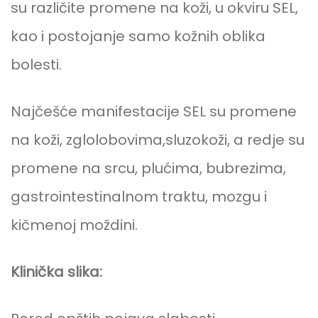
su različite promene na koži, u okviru SEL,
kao i postojanje samo kožnih oblika
bolesti.
Najčešće manifestacije SEL su promene
na koži, zglolobovima,sluzokoži, a redje su
promene na srcu, plućima, bubrezima,
gastrointestinalnom traktu, mozgu i
kičmenoj moždini.
Klinička slika: