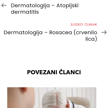
članak
Dermatologija – Atopijski
dermatitis
Sledeći
SLEDEĆI ČLANAK
članak
Dermatologija – Rosacea (crvenilo
lica)
POVEZANI ČLANCI