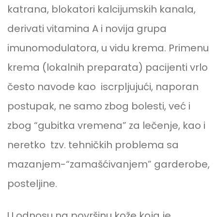
katrana, blokatori kalcijumskih kanala,
derivati vitamina A i novija grupa
imunomodulatora, u vidu krema. Primenu
krema (lokalnih preparata) pacijenti vrlo
često navode kao iscrpljujući, naporan
postupak, ne samo zbog bolesti, već i
zbog “gubitka vremena” za lečenje, kao i
neretko tzv. tehničkih problema sa
mazanjem-“zamašćivanjem” garderobe,
posteljine.
U odnosu na površinu kože koja je