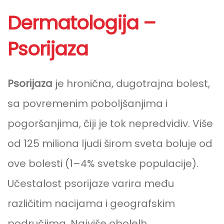
Dermatologija –
Psorijaza
Psorijaza
je hronična, dugotrajna bolest,
sa povremenim poboljšanjima i
pogoršanjima, čiji je tok nepredvidiv. Više
od 125 miliona ljudi širom sveta boluje od
ove bolesti (1–4% svetske populacije).
Učestalost psorijaze varira među
različitim nacijama i geografskim
područjima. Najviše obolelh