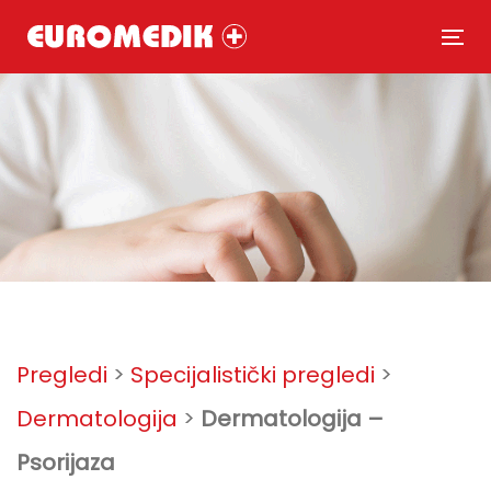
Skip
Skip
links
to
To
primary
nav
navigation
Skip
to
content
Post
navigation
Pregledi
>
Specijalistički pregledi
>
Dermatologija
>
Dermatologija –
Psorijaza