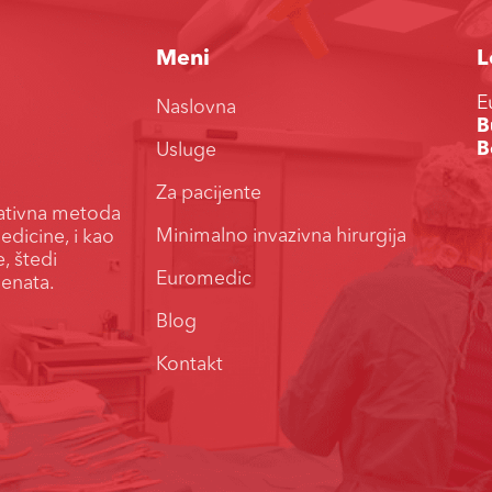
Meni
L
E
Naslovna
B
B
Usluge
Za pacijente
rativna metoda
Minimalno invazivna hirurgija
dicine, i kao
, štedi
Euromedic
jenata.
Blog
Kontakt