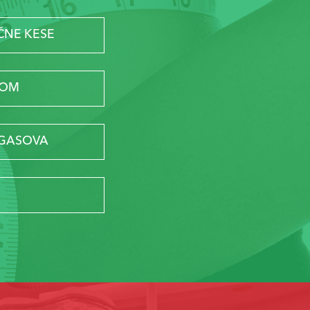
ČNE KESE
MOM
 GASOVA