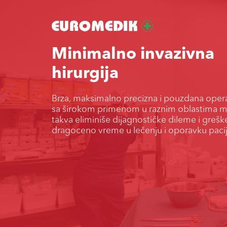
Minimalno invazivna
hirurgija
Brza, maksimalno precizna i pouzdana ope
sa širokom primenom u raznim oblastima me
takva eliminiše dijagnostičke dileme i greške
dragoceno vreme u lečenju i oporavku paci