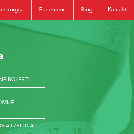
 hirurgija
Euromedic
Blog
Kontakt
a
NE BOLESTI
OMIJE
AKA I ZELUCA