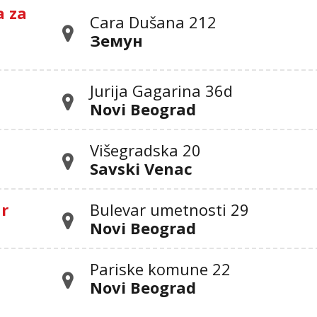
a za
Cara Dušana 212
Земун
Jurija Gagarina 36d
Novi Beograd
Višegradska 20
Savski Venac
ar
Bulevar umetnosti 29
Novi Beograd
Pariske komune 22
Novi Beograd