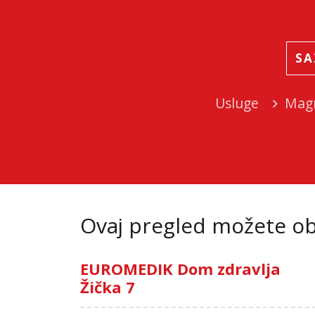
SA
Usluge
Magn
Ovaj pregled možete oba
EUROMEDIK Dom zdravlja
Žička 7