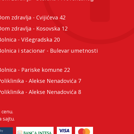
m zdravlja - Cvijićeva 42
m zdravlja - Kosovska 12
lnica - Višegradska 20
lnica i stacionar - Bulevar umetnosti
lnica - Pariske komune 22
liklinika - Alekse Nenadovića 7
liklinika - Alekse Nenadovića 8
 cenu.
 sajtu.