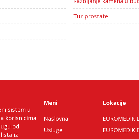
Razbijanje kamena u bu
Tur prostate
Meni
Lokacije
eni sistem u
da korisnicima
Naslovna
EUROMEDIK Do
lugu od
Usluge
EUROMEDIK Do
lista iz