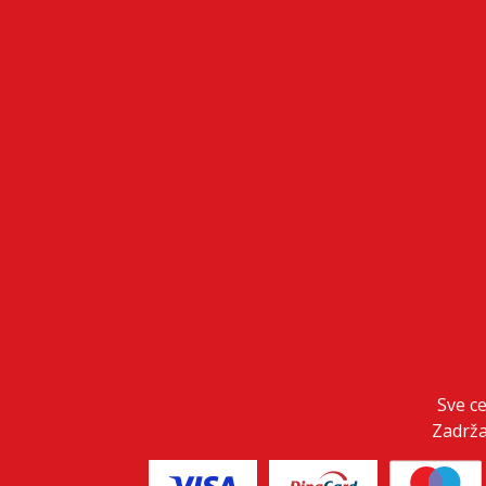
Sve c
Zadrža