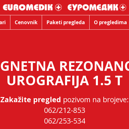
ari
Cenovnik
Paketi pregleda
O pregledima
GNETNA REZONANC
UROGRAFIJA 1.5 T
Zakažite pregled
pozivom na brojeve:
062/212-853
062/253-534