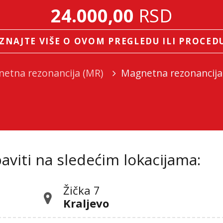
24.000,00
RSD
ZNAJTE VIŠE O OVOM PREGLEDU ILI PROCED
etna rezonancija (MR)
Magnetna rezonancija 
viti na sledećim lokacijama:
Žička 7
Kraljevo