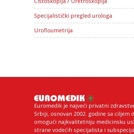
Cistoskopija / Uretroskopija
Specijalistički pregled urologa
Urofloumetrija
Euromedik je najveći privatni zdravstv
Srbiji, osnovan 2002. godine sa ciljem 
omogući najkvalitetniju medicinsku us
strane vodećih specijalista i subspecija