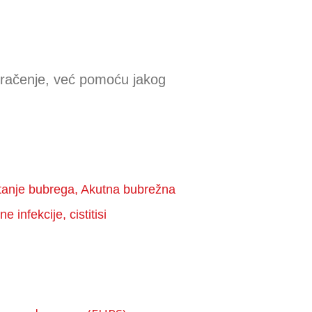
 zračenje, već pomoću jakog
štanje bubrega, Akutna bubrežna
infekcije, cistitisi