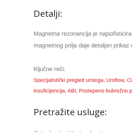
Detalji:
Magnetna rezonancija je najsofisticir
magnetnog polja daje detaljan prikaz 
Ključne reči:
Specijalistički pregled urologa, Uroflow
insuficijencija, ABI, Postepeno bubrežno po
Pretražite usluge: