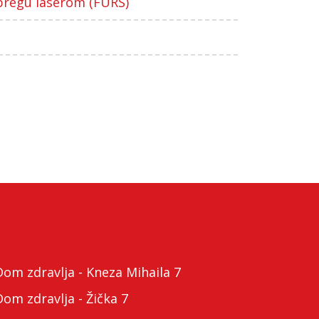
bregu laserom (FURS)
m zdravlja - Kneza Mihaila 7
m zdravlja - Žička 7