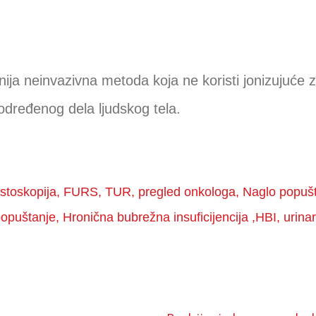
anija neinvazivna metoda koja ne koristi jonizujuće
određenog dela ljudskog tela.
, Cistoskopija, FURS, TUR, pregled onkologa, Naglo popu
puštanje, Hronična bubrežna insuficijencija ,HBI, urinarne 