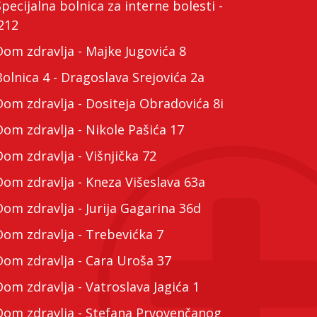
cijalna bolnica za interne bolesti -
212
m zdravlja - Majke Jugovića 8
lnica 4 - Dragoslava Srejovića 2a
m zdravlja - Dositeja Obradovića 8i
m zdravlja - Nikole Pašića 17
m zdravlja - Višnjička 72
m zdravlja - Kneza Višeslava 63a
m zdravlja - Jurija Gagarina 36d
m zdravlja - Trebevićka 7
m zdravlja - Cara Uroša 37
m zdravlja - Vatroslava Jagića 1
m zdravlja - Stefana Prvovenčanog