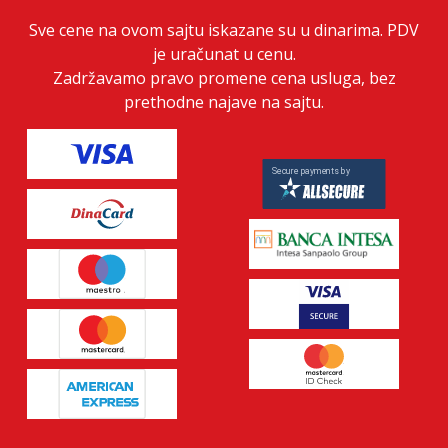
Sve cene na ovom sajtu iskazane su u dinarima. PDV
je uračunat u cenu.
Zadržavamo pravo promene cena usluga, bez
prethodne najave na sajtu.