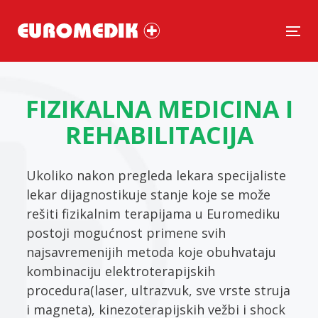
Tog
FIZIKALNA MEDICINA I
REHABILITACIJA
Ukoliko nakon pregleda lekara specijaliste
lekar dijagnostikuje stanje koje se može
rešiti fizikalnim terapijama u Euromediku
postoji mogućnost primene svih
najsavremenijih metoda koje obuhvataju
kombinaciju elektroterapijskih
procedura(laser, ultrazvuk, sve vrste struja
i magneta), kinezoterapijskih vežbi i shock