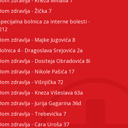
m zdravlja - Kneza Mihaila 7
m zdravlja - Žička 7
cijalna bolnica za interne bolesti -
212
m zdravlja - Majke Jugovića 8
lnica 4 - Dragoslava Srejovića 2a
m zdravlja - Dositeja Obradovića 8i
m zdravlja - Nikole Pašića 17
m zdravlja - Višnjička 72
m zdravlja - Kneza Višeslava 63a
m zdravlja - Jurija Gagarina 36d
m zdravlja - Trebevićka 7
m zdravlja - Cara Uroša 37