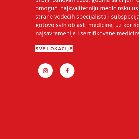
omogući najkvalitetniju medicinsku us
strane vodećih specijalista i subspecija
gotovo svih oblasti medicine, uz koriš
najsavremenije i sertifikovane medici
SVE LOKACIJE