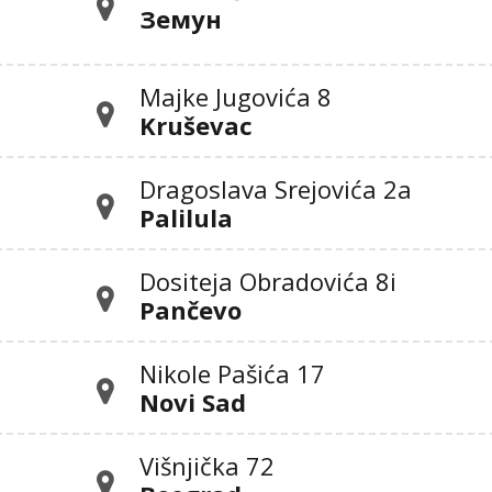
Земун
Majke Jugovića 8
Kruševac
Dragoslava Srejovića 2а
Palilula
Dositeja Obradovića 8i
Pančevo
Nikole Pašića 17
Novi Sad
Višnjička 72