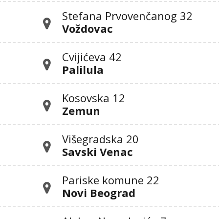
Stefana Prvovenčanog 32
Voždovac
Cvijićeva 42
Palilula
Kosovska 12
Zemun
Višegradska 20
Savski Venac
Pariske komune 22
Novi Beograd