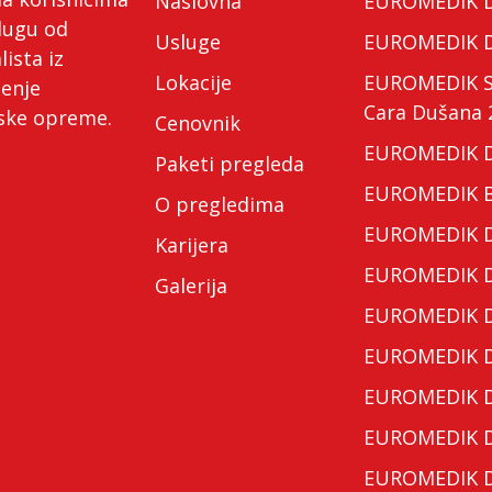
Naslovna
EUROMEDIK Do
lugu od
Usluge
EUROMEDIK Do
lista iz
Lokacije
EUROMEDIK Spe
ćenje
Cara Dušana 
nske opreme.
Cenovnik
EUROMEDIK Do
Paketi pregleda
EUROMEDIK Bo
O pregledima
EUROMEDIK Do
Karijera
EUROMEDIK Do
Galerija
EUROMEDIK Do
EUROMEDIK Do
EUROMEDIK Do
EUROMEDIK Do
EUROMEDIK Do