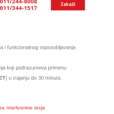
011/244-8008
Zakaži
011/344-1517
enja i funkcionalnog osposobljavanja
lečenja koji podrazumeva primenu
ET
) u trajanju do 30 minuta.
a, Interferentne struje