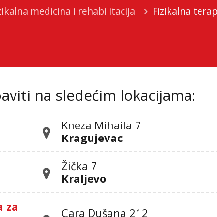
zikalna medicina i rehabilitacija
Fizikalna tera
viti na sledećim lokacijama:
Kneza Mihaila 7
Kragujevac
Žička 7
Kraljevo
a za
Cara Dušana 212