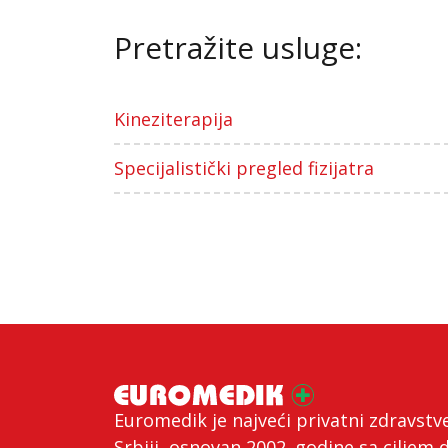
Pretražite usluge:
Kineziterapija
Specijalistički pregled fizijatra
Euromedik je najveći privatni zdravstv
Srbiji, osnovan 2002. godine sa ciljem 