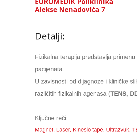
EUROMEDIK Poliklinika
Alekse Nenadovića 7
Detalji:
Fizikalna terapija predstavlja primenu 
pacijenata.
U zavisnosti od dijagnoze i kliničke sl
različitih fizikalnih agenasa (
TENS, D
Ključne reči:
Magnet, Laser, Kinesio tape, Ultrazvuk, TE