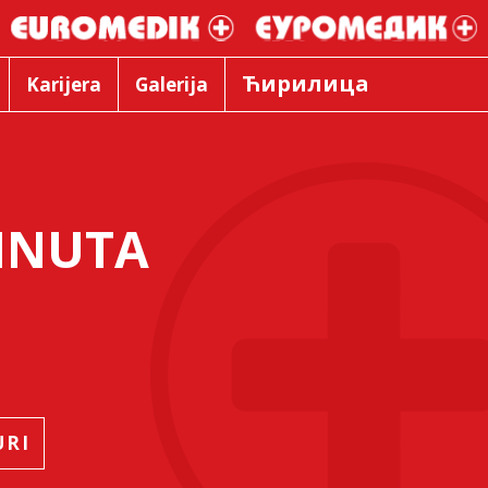
Ћирилица
Karijera
Galerija
MINUTA
URI