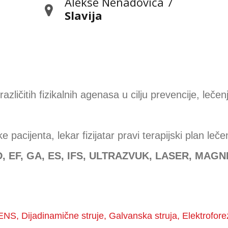
Alekse Nenadovića 7
Slavija
različitih fizikalnih agenasa u cilju prevencije, leč
ike pacijenta, lekar fizijatar pravi terapijski plan 
D, EF, GA, ES, IFS, ULTRAZVUK, LASER, MAGN
NS, Dijadinamične struje, Galvanska struja, Elektroforez