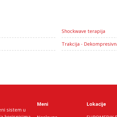
Shockwave terapija
Trakcija - Dekompresivn
Meni
Lokacije
eni sistem u
da korisnicima