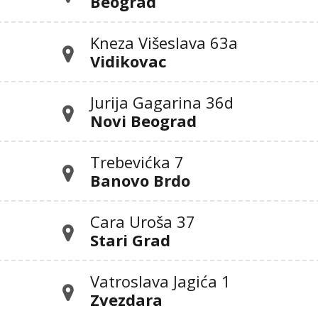
Beograd
Kneza Višeslava 63a
Vidikovac
Jurija Gagarina 36d
Novi Beograd
Trebevićka 7
Banovo Brdo
Cara Uroša 37
Stari Grad
Vatroslava Jagića 1
Zvezdara