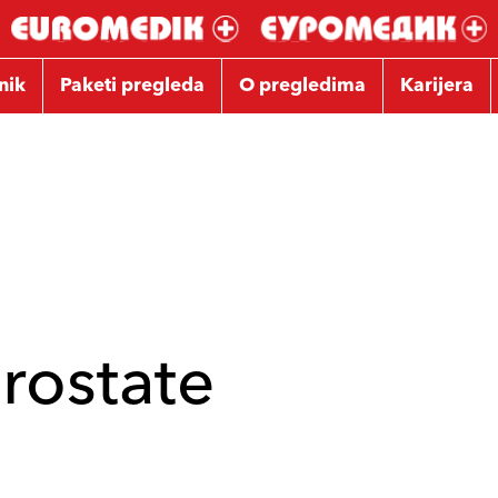
nik
Paketi pregleda
O pregledima
Karijera
rostate