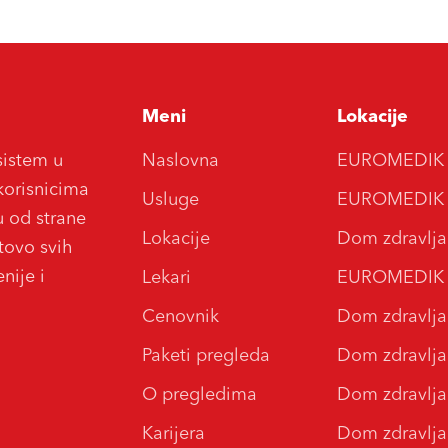
Meni
Lokacije
sistem u
Naslovna
EUROMEDIK Do
korisnicima
Usluge
EUROMEDIK Bo
u od strane
Lokacije
Dom zdravlja
otovo svih
nije i
Lekari
EUROMEDIK Bo
Cenovnik
Dom zdravlj
Paketi pregleda
Dom zdravlj
O pregledima
Dom zdravlja
Karijera
Dom zdravlj