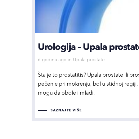
Urologija – Upala prostate
Tags
6 godina ago
in
Upala prostate
Šta je to prostatitis? Upala prostate ili pr
pečenje pri mokrenju, bol u stidnoj regiji,
mogu da obole i mladi.
SAZNAJTE VIŠE