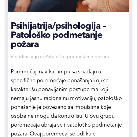
Psihijatrija/psihologija –
Patološko podmetanje
požara
Tags
6 godina ago
in
Patološko podmetanje požara
Poremećaji navika i impulsa spadaju u
specifične poremećaje ponašanja koji se
karakterišu ponavljanim postupcima koji
nemaju jasnu racionalnu motivaciju, patološko
ponašanje je povezano sa impulsima koje
osobe ne mogu da kontrolišu. U ovu grupu
poremećaja ubraja se i patološko podmetanje
požara. Ovaj poremećaj se odlikuje