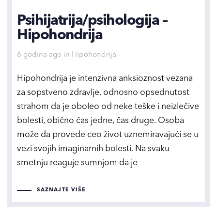
Psihijatrija/psihologija –
Hipohondrija
Tags
6 godina ago
in
Hipohondrija
Hipohondrija je intenzivna anksioznost vezana
za sopstveno zdravlje, odnosno opsednutost
strahom da je oboleo od neke teške i neizlečive
bolesti, obično čas jedne, čas druge. Osoba
može da provede ceo život uznemiravajući se u
vezi svojih imaginarnih bolesti. Na svaku
smetnju reaguje sumnjom da je
SAZNAJTE VIŠE