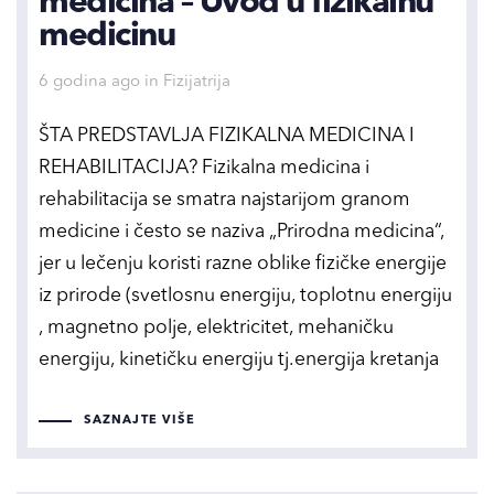
medicina – Uvod u fizikalnu
medicinu
Tags
6 godina ago
in
Fizijatrija
ŠTA PREDSTAVLJA FIZIKALNA MEDICINA I
REHABILITACIJA? Fizikalna medicina i
rehabilitacija se smatra najstarijom granom
medicine i često se naziva „Prirodna medicina“,
jer u lečenju koristi razne oblike fizičke energije
iz prirode (svetlosnu energiju, toplotnu energiju
, magnetno polje, elektricitet, mehaničku
energiju, kinetičku energiju tj.energija kretanja
SAZNAJTE VIŠE