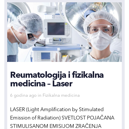
Reumatologija i fizikalna
medicina – Laser
Tags
6 godina ago
in
Fizikalna medicina
LASER (Light Amplification by Stimulated
Emission of Radiation) SVETLOST POJAČANA
STIMULISANOM EMISIJOM ZRAČENJA