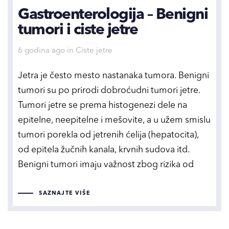
Gastroenterologija – Benigni
tumori i ciste jetre
Tags
6 godina ago
in
Ciste jetre
Jetra je često mesto nastanaka tumora. Benigni
tumori su po prirodi dobroćudni tumori jetre.
Tumori jetre se prema histogenezi dele na
epitelne, neepitelne i mešovite, a u užem smislu
tumori porekla od jetrenih ćelija (hepatocita),
od epitela žučnih kanala, krvnih sudova itd.
Benigni tumori imaju važnost zbog rizika od
SAZNAJTE VIŠE