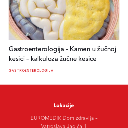
Gastroenterologija – Kamen u žučnoj
kesici – kalkuloza žučne kesice
GASTROENTEROLOGIJA
Lokacije
EUROMEDIK Dom zdravlja –
Vatroslava Jagića 1