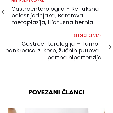
Prethodni
PRETHODNI ČLANAK
članak
Gastroenterologija – Refluksna
bolest jednjaka, Baretova
metaplazija, Hiatusna hernia
Sledeći
SLEDEĆI ČLANAK
članak
Gastroenterologija – Tumori
pankreasa, ž. kese, žučnih puteva i
portna hipertenzija
POVEZANI ČLANCI