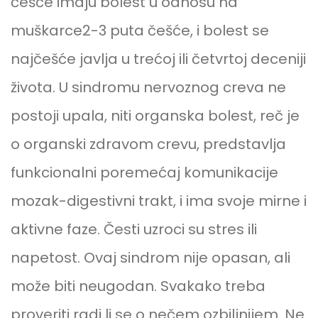
češće imaju bolest u odnosu na
muškarce2-3 puta češće, i bolest se
najčešće javlja u trećoj ili četvrtoj deceniji
života. U sindromu nervoznog creva ne
postoji upala, niti organska bolest, reč je
o organski zdravom crevu, predstavlja
funkcionalni poremećaj komunikacije
mozak-digestivni trakt, i ima svoje mirne i
aktivne faze. Česti uzroci su stres ili
napetost. Ovaj sindrom nije opasan, ali
može biti neugodan. Svakako treba
proveriti radi li se o nečem ozbiljnijem. Ne