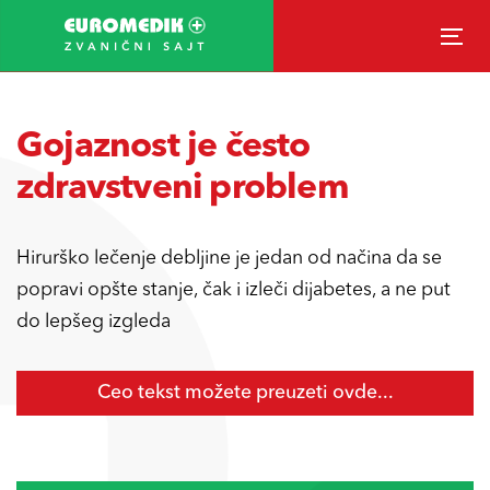
Skip
Skip
links
to
To
primary
nav
navigation
Gojaznost je često
Skip
to
zdravstveni problem
content
Hirurško lečenje debljine je jedan od načina da se
popravi opšte stanje, čak i izleči dijabetes, a ne put
do lepšeg izgleda
Ceo tekst možete preuzeti ovde...