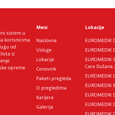
Meni
Lokacije
eni sistem u
da korisnicima
Naslovna
EUROMEDIK Do
lugu od
Usluge
EUROMEDIK Do
lista iz
Lokacije
EUROMEDIK Spe
ćenje
Cara Dušana 
nske opreme.
Cenovnik
EUROMEDIK Do
Paketi pregleda
EUROMEDIK Bo
O pregledima
EUROMEDIK Do
Karijera
EUROMEDIK Do
Galerija
EUROMEDIK Do