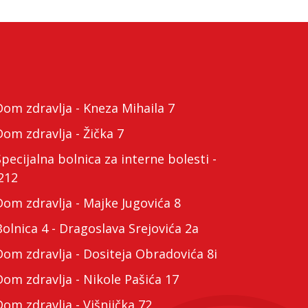
m zdravlja - Kneza Mihaila 7
m zdravlja - Žička 7
cijalna bolnica za interne bolesti -
212
m zdravlja - Majke Jugovića 8
lnica 4 - Dragoslava Srejovića 2a
m zdravlja - Dositeja Obradovića 8i
m zdravlja - Nikole Pašića 17
m zdravlja - Višnjička 72