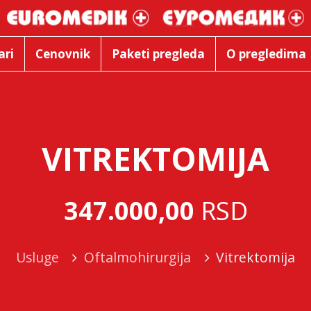
ari
Cenovnik
Paketi pregleda
O pregledima
VITREKTOMIJA
347.000,00
RSD
Usluge
Oftalmohirurgija
Vitrektomija