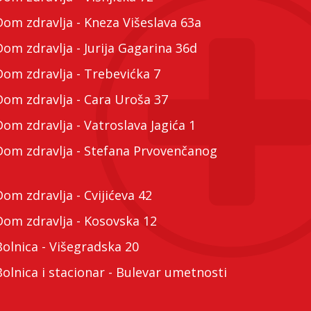
m zdravlja - Kneza Višeslava 63a
m zdravlja - Jurija Gagarina 36d
m zdravlja - Trebevićka 7
m zdravlja - Cara Uroša 37
m zdravlja - Vatroslava Jagića 1
m zdravlja - Stefana Prvovenčanog
m zdravlja - Cvijićeva 42
m zdravlja - Kosovska 12
lnica - Višegradska 20
lnica i stacionar - Bulevar umetnosti