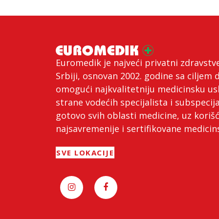
Euromedik je najveći privatni zdravstv
Srbiji, osnovan 2002. godine sa ciljem 
omogući najkvalitetniju medicinsku us
strane vodećih specijalista i subspecija
gotovo svih oblasti medicine, uz koriš
najsavremenije i sertifikovane medici
SVE LOKACIJE