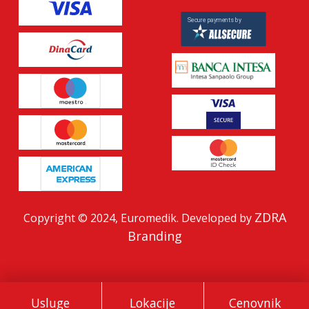
ZDRA
Copyright © 2024, Euromedik. Developed by
Branding
Usluge
Lokacije
Cenovnik