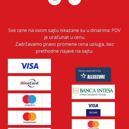
Sve cene na ovom sajtu iskazane su u dinarima. PDV
je uračunat u cenu.
Zadržavamo pravo promene cena usluga, bez
prethodne najave na sajtu.