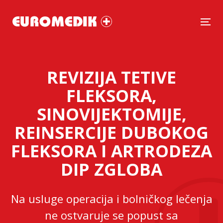
Tog
REVIZIJA TETIVE
FLEKSORA,
SINOVIJEKTOMIJE,
REINSERCIJE DUBOKOG
FLEKSORA I ARTRODEZA
DIP ZGLOBA
Na usluge operacija i bolničkog lečenja
ne ostvaruje se popust sa