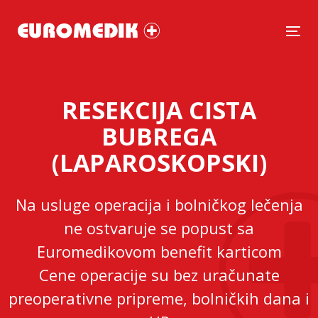
Tog
RESEKCIJA CISTA
BUBREGA
(LAPAROSKOPSKI)
Na usluge operacija i bolničkog lečenja
ne ostvaruje se popust sa
Euromedikovom benefit karticom
Cene operacije su bez uračunate
preoperativne pripreme, bolničkih dana i