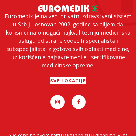
Euromedik je najveći privatni zdravstveni sistem
u Srbiji, osnovan 2002. godine sa ciljem da
korisnicima omogući najkvalitetniju medicinsku
uslugu od strane vodećih specijalista i
subspecijalista iz gotovo svih oblasti medicine,
uz korišćenje najsavremenije i sertifikovane
medicinske opreme.
SVE LOKACIJE
Sve cene na ovom sajtu iskazane su u dinarima. PDV