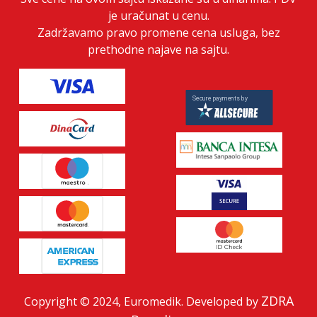
je uračunat u cenu.
Zadržavamo pravo promene cena usluga, bez
prethodne najave na sajtu.
ZDRA
Copyright © 2024, Euromedik. Developed by