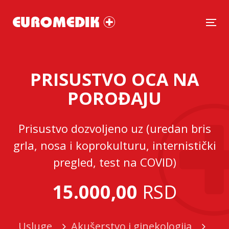
Tog
PRISUSTVO OCA NA
POROĐAJU
Prisustvo dozvoljeno uz (uredan bris
grla, nosa i koprokulturu, internistički
pregled, test na COVID)
15.000,00
RSD
Usluge
Akušerstvo i ginekologija