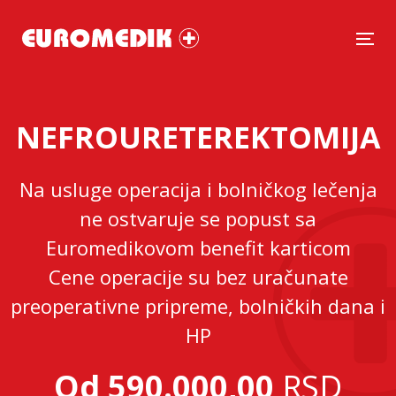
Tog
NEFROURETEREKTOMIJA
Na usluge operacija i bolničkog lečenja
ne ostvaruje se popust sa
Euromedikovom benefit karticom
Cene operacije su bez uračunate
preoperativne pripreme, bolničkih dana i
HP
Od 590.000,00
RSD