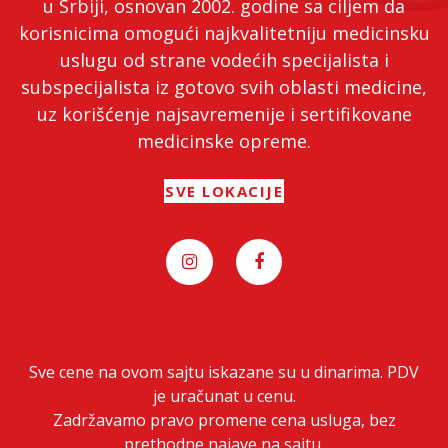
u Srbiji, osnovan 2002. godine sa ciljem da
korisnicima omogući najkvalitetniju medicinsku
uslugu od strane vodećih specijalista i
subspecijalista iz gotovo svih oblasti medicine,
uz korišćenje najsavremenije i sertifikovane
medicinske opreme.
SVE LOKACIJE
Sve cene na ovom sajtu iskazane su u dinarima. PDV
je uračunat u cenu.
Zadržavamo pravo promene cena usluga, bez
prethodne najave na sajtu.