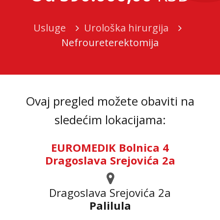
Usluge
Urološka hirurgija
Nefroureterektomija
Ovaj pregled možete obaviti na
sledećim lokacijama:
EUROMEDIK Bolnica 4
Dragoslava Srejovića 2a
Dragoslava Srejovića 2а
Palilula