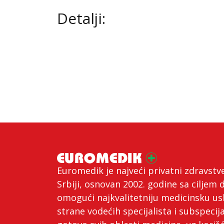
Detalji:
Euromedik je najveći privatni zdravstv
Srbiji, osnovan 2002. godine sa ciljem 
omogući najkvalitetniju medicinsku us
strane vodećih specijalista i subspecija