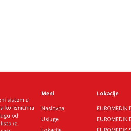
Meni
Lokacije
eni sistem u
da korisnicima
Naslovna
EUROMEDIK Do
lugu od
Usluge
EUROMEDIK Do
lista iz
Lokacije
EUROMEDIK Spe