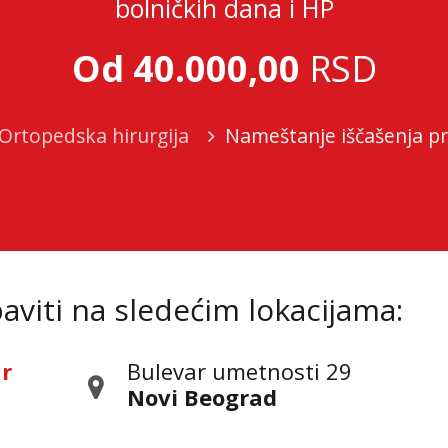
bolničkih dana i HP
Od 40.000,00
RSD
Ortopedska hirurgija
Nameštanje iščašenja p
viti na sledećim lokacijama:
ar
Bulevar umetnosti 29
Novi Beograd