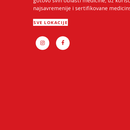
gotovo svih oblasti medicine, uz koriš
najsavremenije i sertifikovane medici
SVE LOKACIJE