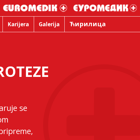
Ћирилица
Karijera
Galerija
ROTEZE
aruje se
com
pripreme,