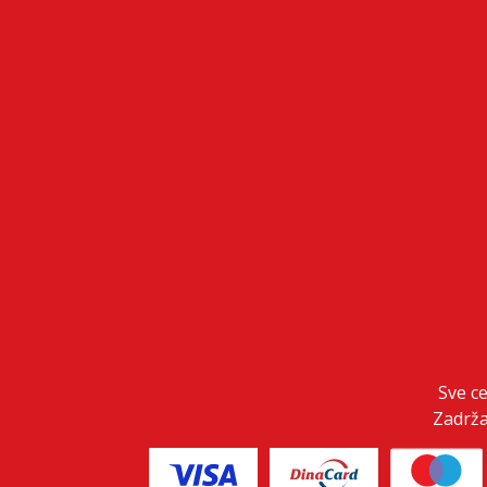
Sve c
Zadrža