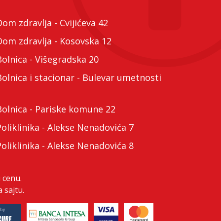
m zdravlja - Cvijićeva 42
m zdravlja - Kosovska 12
lnica - Višegradska 20
lnica i stacionar - Bulevar umetnosti
lnica - Pariske komune 22
liklinika - Alekse Nenadovića 7
liklinika - Alekse Nenadovića 8
 cenu.
 sajtu.