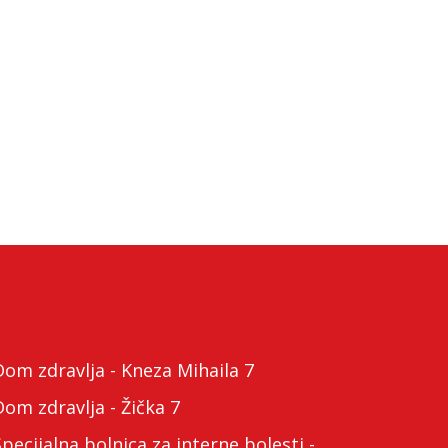
m zdravlja - Kneza Mihaila 7
m zdravlja - Žička 7
cijalna bolnica za interne bolesti -