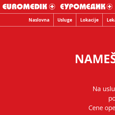
Naslovna
Usluge
Lokacije
Lek
NAMEŠ
Na uslu
po
Cene ope