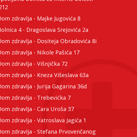
212
m zdravlja - Majke Jugovića 8
lnica 4 - Dragoslava Srejovića 2a
m zdravlja - Dositeja Obradovića 8i
m zdravlja - Nikole Pašića 17
m zdravlja - Višnjička 72
m zdravlja - Kneza Višeslava 63a
m zdravlja - Jurija Gagarina 36d
m zdravlja - Trebevićka 7
m zdravlja - Cara Uroša 37
m zdravlja - Vatroslava Jagića 1
m zdravlja - Stefana Prvovenčanog