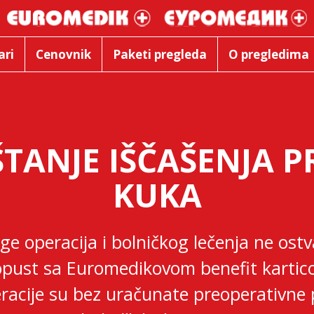
ari
Cenovnik
Paketi pregleda
O pregledima
TANJE IŠČAŠENJA P
KUKA
ge operacija i bolničkog lečenja ne ostv
pust sa Euromedikovom benefit karti
racije su bez uračunate preoperativne 