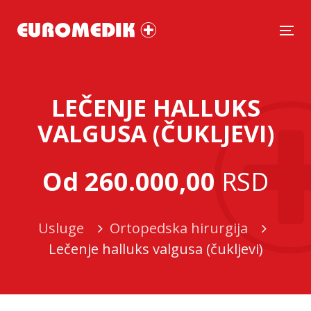
Tog
LEČENJE HALLUKS
VALGUSA (ČUKLJEVI)
Od 260.000,00
RSD
Usluge
Ortopedska hirurgija
Lečenje halluks valgusa (čukljevi)