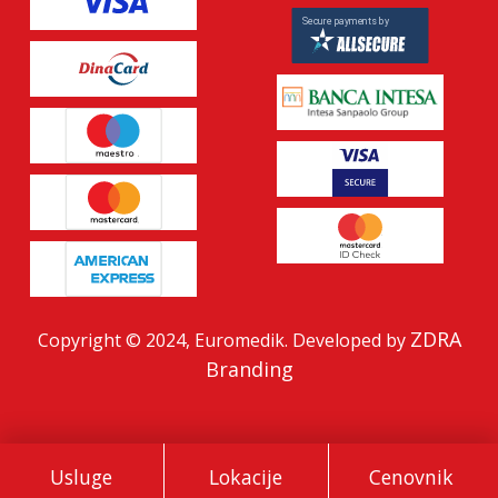
ZDRA
Copyright © 2024, Euromedik. Developed by
Branding
Usluge
Lokacije
Cenovnik