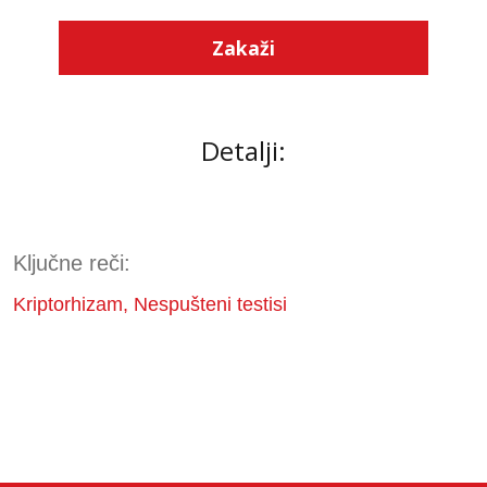
Zakaži
Detalji:
Ključne reči:
Kriptorhizam, Nespušteni testisi