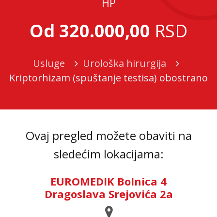
HP
Od 320.000,00
RSD
Usluge
Urološka hirurgija
Kriptorhizam (spuštanje testisa) obostrano
Ovaj pregled možete obaviti na
sledećim lokacijama:
EUROMEDIK Bolnica 4
Dragoslava Srejovića 2a