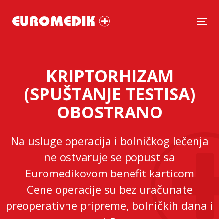
Tog
KRIPTORHIZAM
(SPUŠTANJE TESTISA)
OBOSTRANO
Na usluge operacija i bolničkog lečenja
ne ostvaruje se popust sa
Euromedikovom benefit karticom
Cene operacije su bez uračunate
preoperativne pripreme, bolničkih dana i