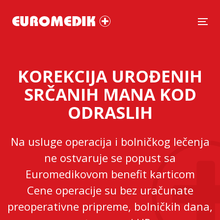
Tog
KOREKCIJA UROĐENIH
SRČANIH MANA KOD
ODRASLIH
Na usluge operacija i bolničkog lečenja
ne ostvaruje se popust sa
Euromedikovom benefit karticom
Cene operacije su bez uračunate
preoperativne pripreme, bolničkih dana,