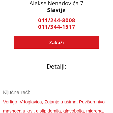
Alekse Nenadovića 7
Slavija
011/244-8008
011/344-1517
Zakaži
Detalji:
Ključne reči:
Vertigo, Vrtoglavica, Zujanje u ušima, Povišen nivo
masnoća u krvi, dislipidemija, glavobolja, migrena,