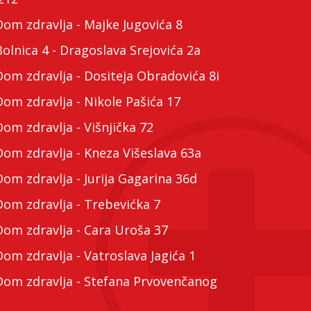
m zdravlja - Majke Jugovića 8
lnica 4 - Dragoslava Srejovića 2a
m zdravlja - Dositeja Obradovića 8i
m zdravlja - Nikole Pašića 17
m zdravlja - Višnjička 72
m zdravlja - Kneza Višeslava 63a
m zdravlja - Jurija Gagarina 36d
m zdravlja - Trebevićka 7
m zdravlja - Cara Uroša 37
m zdravlja - Vatroslava Jagića 1
m zdravlja - Stefana Prvovenčanog