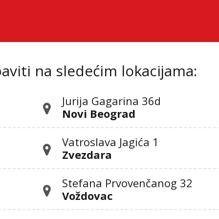
viti na sledećim lokacijama:
Jurija Gagarina 36d
Novi Beograd
Vatroslava Jagića 1
Zvezdara
Stefana Prvovenčanog 32
Voždovac