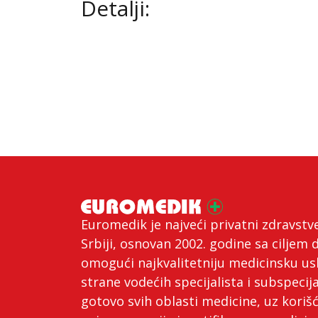
Detalji:
Euromedik je najveći privatni zdravstv
Srbiji, osnovan 2002. godine sa ciljem 
omogući najkvalitetniju medicinsku us
strane vodećih specijalista i subspecija
gotovo svih oblasti medicine, uz koriš