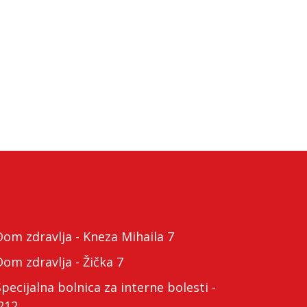
m zdravlja - Kneza Mihaila 7
m zdravlja - Žička 7
cijalna bolnica za interne bolesti -
212