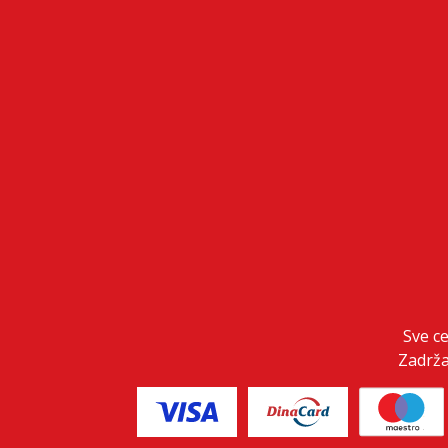
Sve c
Zadrža