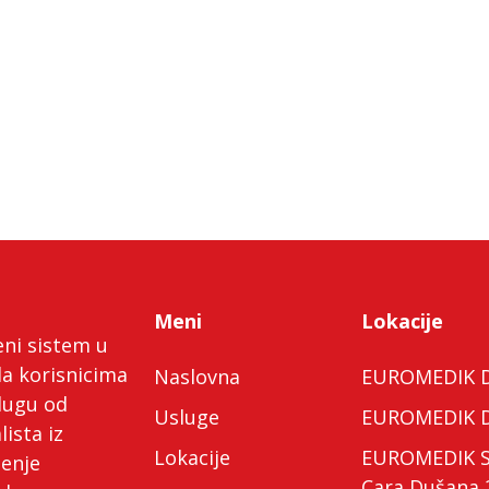
Meni
Lokacije
eni sistem u
da korisnicima
Naslovna
EUROMEDIK Do
lugu od
Usluge
EUROMEDIK Do
lista iz
Lokacije
EUROMEDIK Spe
ćenje
Cara Dušana 