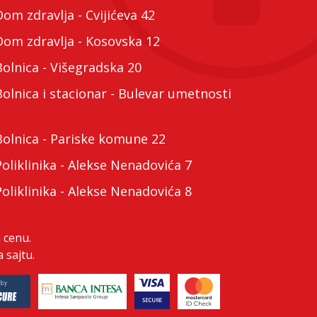
m zdravlja - Cvijićeva 42
m zdravlja - Kosovska 12
lnica - Višegradska 20
lnica i stacionar - Bulevar umetnosti
lnica - Pariske komune 22
liklinika - Alekse Nenadovića 7
liklinika - Alekse Nenadovića 8
 cenu.
 sajtu.