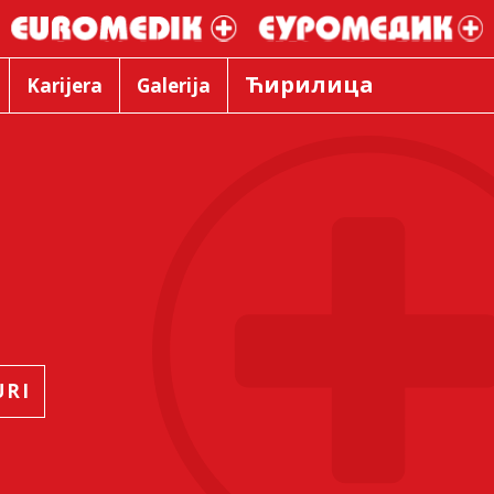
Ћирилица
Karijera
Galerija
URI