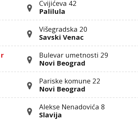
Cvijićeva 42
Palilula
Višegradska 20
Savski Venac
ar
Bulevar umetnosti 29
Novi Beograd
Pariske komune 22
Novi Beograd
Alekse Nenadovića 8
Slavija