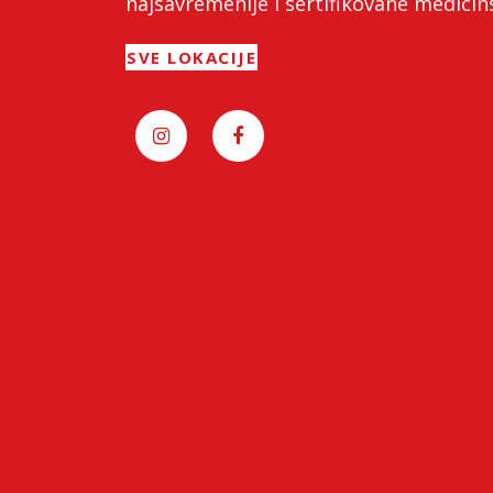
najsavremenije i sertifikovane medici
SVE LOKACIJE