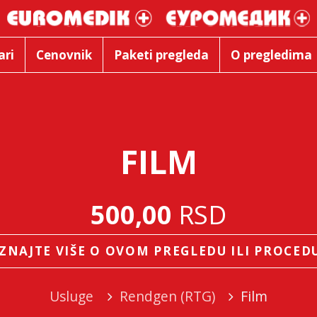
ari
Cenovnik
Paketi pregleda
O pregledima
FILM
500,00
RSD
ZNAJTE VIŠE O OVOM PREGLEDU ILI PROCED
Usluge
Rendgen (RTG)
Film