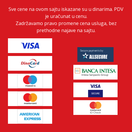
Sve cene na ovom sajtu iskazane su u dinarima. PDV
je uračunat u cenu.
Zadržavamo pravo promene cena usluga, bez
prethodne najave na sajtu.