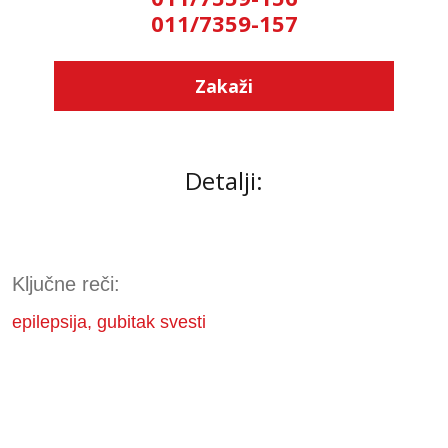
011/7359-157
Zakaži
Detalji:
Ključne reči:
epilepsija, gubitak svesti