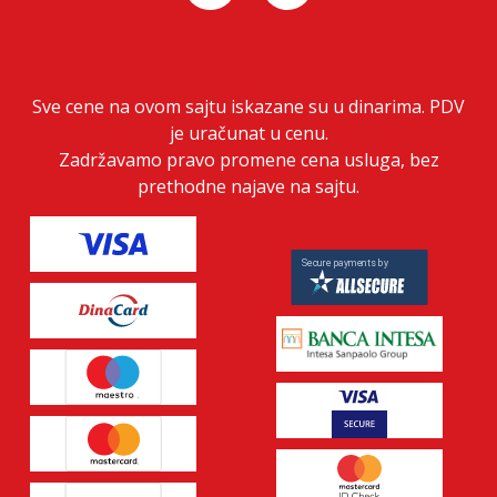
Sve cene na ovom sajtu iskazane su u dinarima. PDV
je uračunat u cenu.
Zadržavamo pravo promene cena usluga, bez
prethodne najave na sajtu.