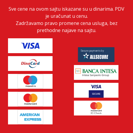
Sve cene na ovom sajtu iskazane su u dinarima. PDV
je uračunat u cenu.
Zadržavamo pravo promene cena usluga, bez
prethodne najave na sajtu.