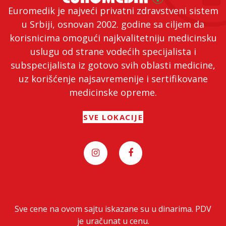
Euromedik je najveći privatni zdravstveni sistem
u Srbiji, osnovan 2002. godine sa ciljem da
korisnicima omogući najkvalitetniju medicinsku
uslugu od strane vodećih specijalista i
subspecijalista iz gotovo svih oblasti medicine,
uz korišćenje najsavremenije i sertifikovane
medicinske opreme.
SVE LOKACIJE
Sve cene na ovom sajtu iskazane su u dinarima. PDV
je uračunat u cenu.