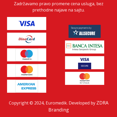
Zadržavamo pravo promene cena usluga, bez
prethodne najave na sajtu.
ZDRA
Copyright © 2024, Euromedik. Developed by
Branding