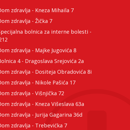
m zdravlja - Kneza Mihaila 7
m zdravlja - Žička 7
cijalna bolnica za interne bolesti -
212
m zdravlja - Majke Jugovića 8
lnica 4 - Dragoslava Srejovića 2a
m zdravlja - Dositeja Obradovića 8i
m zdravlja - Nikole Pašića 17
m zdravlja - Višnjička 72
m zdravlja - Kneza Višeslava 63a
m zdravlja - Jurija Gagarina 36d
m zdravlja - Trebevićka 7