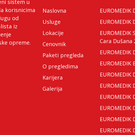
eni sistem u
da korisnicima
Naslovna
EUROMEDIK Do
lugu od
Usluge
EUROMEDIK Do
lista iz
Lokacije
EUROMEDIK Spe
ćenje
Cara Dušana 
nske opreme.
Cenovnik
EUROMEDIK Do
Paketi pregleda
EUROMEDIK Bo
O pregledima
EUROMEDIK Do
Karijera
EUROMEDIK Do
Galerija
EUROMEDIK Do
EUROMEDIK Do
EUROMEDIK Do
EUROMEDIK Do