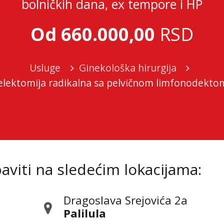
bolničkih dana, ex tempore i HP
Od 660.000,00
RSD
Usluge
Ginekološka hirurgija
elektomija radikalna sa pelvičnom limfonodekto
viti na sledećim lokacijama:
Dragoslava Srejovića 2а
Palilula