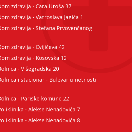
m zdravlja - Cara Uroša 37
m zdravlja - Vatroslava Jagića 1
m zdravlja - Stefana Prvovenčanog
m zdravlja - Cvijićeva 42
m zdravlja - Kosovska 12
lnica - Višegradska 20
lnica i stacionar - Bulevar umetnosti
lnica - Pariske komune 22
liklinika - Alekse Nenadovića 7
liklinika - Alekse Nenadovića 8