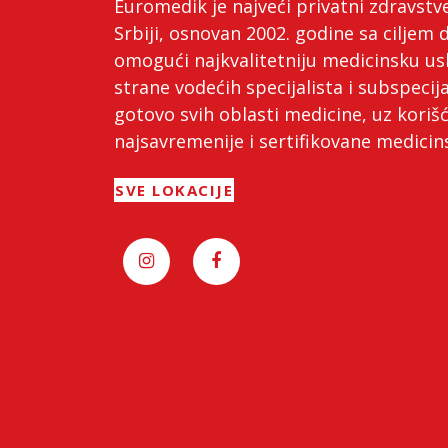
Euromedik je najveći privatni zdravstv
Srbiji, osnovan 2002. godine sa ciljem 
omogući najkvalitetniju medicinsku us
strane vodećih specijalista i subspecija
gotovo svih oblasti medicine, uz koriš
najsavremenije i sertifikovane medici
SVE LOKACIJE