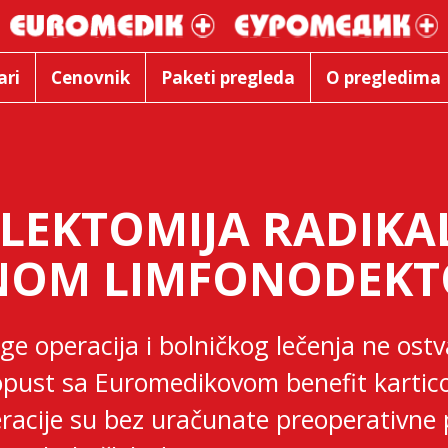
ari
Cenovnik
Paketi pregleda
O pregledima
LEKTOMIJA RADIKA
NOM LIMFONODEK
ge operacija i bolničkog lečenja ne ostv
pust sa Euromedikovom benefit karti
racije su bez uračunate preoperativne 