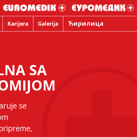
Ћирилица
Karijera
Galerija
LNA SA
TOMIJOM
aruje se
com
pripreme,