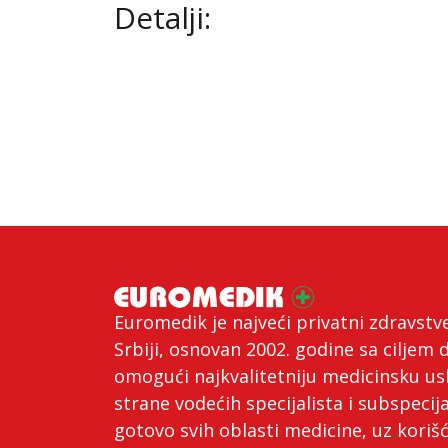
Detalji:
Euromedik je najveći privatni zdravstv
Srbiji, osnovan 2002. godine sa ciljem 
omogući najkvalitetniju medicinsku us
strane vodećih specijalista i subspecija
gotovo svih oblasti medicine, uz koriš