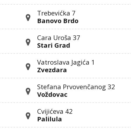
Trebevićka 7
Banovo Brdo
Cara Uroša 37
Stari Grad
Vatroslava Jagića 1
Zvezdara
Stefana Prvovenčanog 32
Voždovac
Cvijićeva 42
Palilula