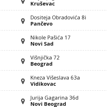
Kruševac
Dositeja Obradovića 8i
Pančevo
Nikole Pašića 17
Novi Sad
Višnjička 72
Beograd
Kneza Višeslava 63a
Vidikovac
Jurija Gagarina 36d
Novi Beograd