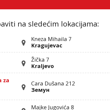
viti na sledećim lokacijama:
Kneza Mihaila 7
Kragujevac
Žička 7
Kraljevo
a za
Cara Dušana 212
Земун
Majke Jugovića 8