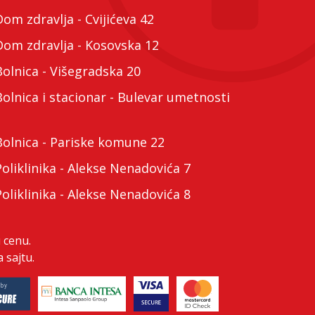
m zdravlja - Cvijićeva 42
m zdravlja - Kosovska 12
lnica - Višegradska 20
lnica i stacionar - Bulevar umetnosti
lnica - Pariske komune 22
liklinika - Alekse Nenadovića 7
liklinika - Alekse Nenadovića 8
 cenu.
 sajtu.