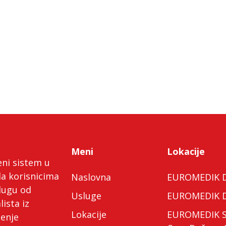
Meni
Lokacije
eni sistem u
da korisnicima
Naslovna
EUROMEDIK Do
lugu od
Usluge
EUROMEDIK Do
lista iz
Lokacije
EUROMEDIK Spe
ćenje