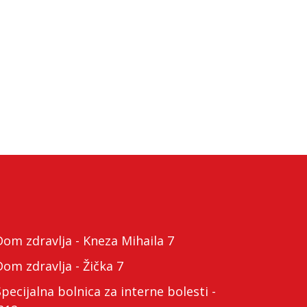
m zdravlja - Kneza Mihaila 7
m zdravlja - Žička 7
cijalna bolnica za interne bolesti -