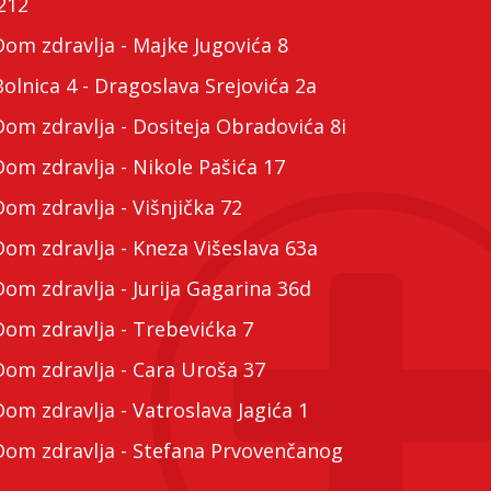
212
m zdravlja - Majke Jugovića 8
lnica 4 - Dragoslava Srejovića 2a
m zdravlja - Dositeja Obradovića 8i
m zdravlja - Nikole Pašića 17
m zdravlja - Višnjička 72
m zdravlja - Kneza Višeslava 63a
m zdravlja - Jurija Gagarina 36d
m zdravlja - Trebevićka 7
m zdravlja - Cara Uroša 37
m zdravlja - Vatroslava Jagića 1
m zdravlja - Stefana Prvovenčanog