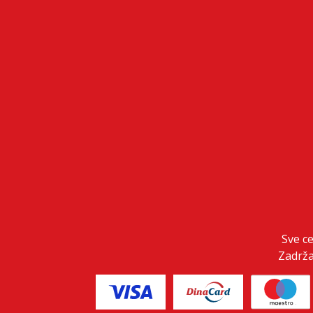
Sve c
Zadrža