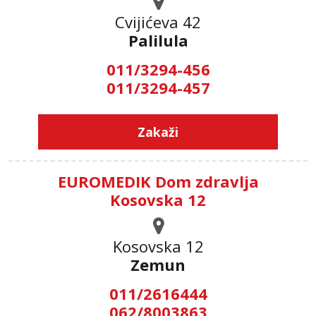
Cvijićeva 42
Palilula
011/3294-456
011/3294-457
Zakaži
EUROMEDIK Dom zdravlja
Kosovska 12
Kosovska 12
Zemun
011/2616444
062/8003863