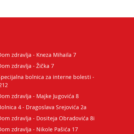
m zdravlja - Kneza Mihaila 7
m zdravlja - Žička 7
cijalna bolnica za interne bolesti -
212
m zdravlja - Majke Jugovića 8
lnica 4 - Dragoslava Srejovića 2a
m zdravlja - Dositeja Obradovića 8i
m zdravlja - Nikole Pašića 17