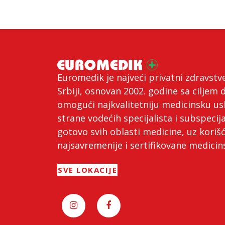
Euromedik je najveći privatni zdravstv
Srbiji, osnovan 2002. godine sa ciljem 
omogući najkvalitetniju medicinsku us
strane vodećih specijalista i subspecija
gotovo svih oblasti medicine, uz koriš
najsavremenije i sertifikovane medici
SVE LOKACIJE