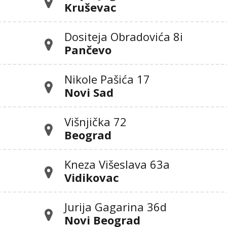
Kruševac
Dositeja Obradovića 8i
Pančevo
Nikole Pašića 17
Novi Sad
Višnjička 72
Beograd
Kneza Višeslava 63a
Vidikovac
Jurija Gagarina 36d
Novi Beograd