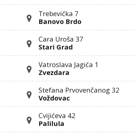
Trebevićka 7
Banovo Brdo
Cara Uroša 37
Stari Grad
Vatroslava Jagića 1
Zvezdara
Stefana Prvovenčanog 32
Voždovac
Cvijićeva 42
Palilula