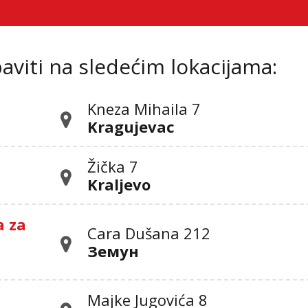
viti na sledećim lokacijama:
Kneza Mihaila 7
Kragujevac
Žička 7
Kraljevo
a za
Cara Dušana 212
Земун
Majke Jugovića 8