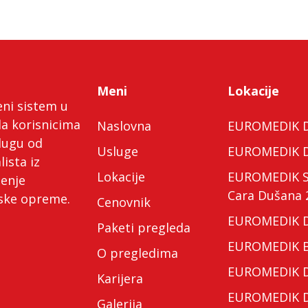
Meni
Lokacije
eni sistem u
da korisnicima
Naslovna
EUROMEDIK Do
lugu od
Usluge
EUROMEDIK Do
lista iz
Lokacije
EUROMEDIK Spe
ćenje
Cara Dušana 
nske opreme.
Cenovnik
EUROMEDIK Do
Paketi pregleda
EUROMEDIK Bo
O pregledima
EUROMEDIK Do
Karijera
EUROMEDIK Do
Galerija