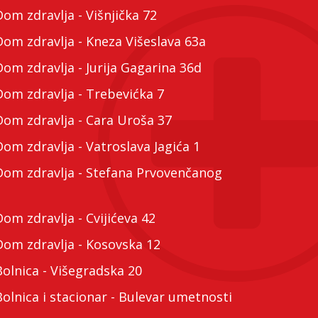
m zdravlja - Višnjička 72
m zdravlja - Kneza Višeslava 63a
m zdravlja - Jurija Gagarina 36d
m zdravlja - Trebevićka 7
m zdravlja - Cara Uroša 37
m zdravlja - Vatroslava Jagića 1
m zdravlja - Stefana Prvovenčanog
m zdravlja - Cvijićeva 42
m zdravlja - Kosovska 12
lnica - Višegradska 20
lnica i stacionar - Bulevar umetnosti