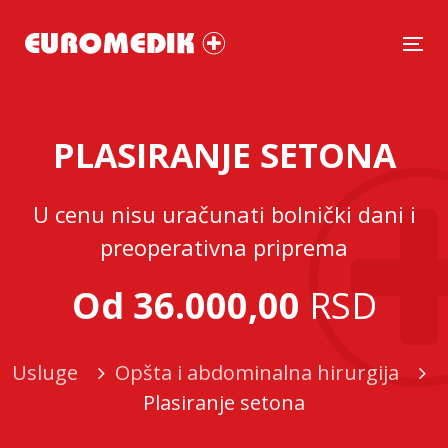
Tog
PLASIRANJE SETONA
U cenu nisu uračunati bolnički dani i
preoperativna priprema
Od 36.000,00
RSD
Usluge
Opšta i abdominalna hirurgija
Plasiranje setona