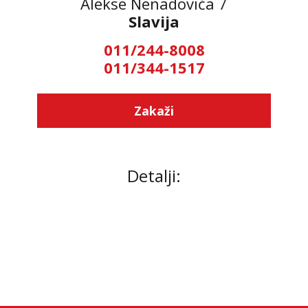
Alekse Nenadovića 7
Slavija
011/244-8008
011/344-1517
Zakaži
Detalji: