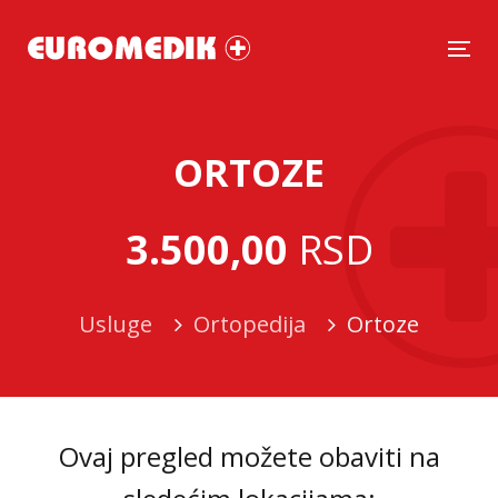
Tog
ORTOZE
3.500,00
RSD
Usluge
Ortopedija
Ortoze
Ovaj pregled možete obaviti na