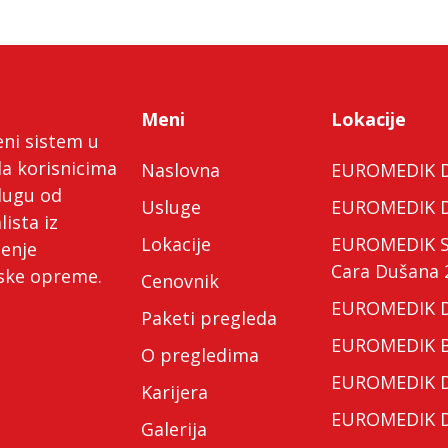
Meni
Lokacije
eni sistem u
da korisnicima
Naslovna
EUROMEDIK Do
lugu od
Usluge
EUROMEDIK Do
lista iz
Lokacije
EUROMEDIK Spe
ćenje
Cara Dušana 
nske opreme.
Cenovnik
EUROMEDIK Do
Paketi pregleda
EUROMEDIK Bo
O pregledima
EUROMEDIK Do
Karijera
EUROMEDIK Do
Galerija