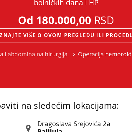
bolničkih dana i HP
Od 180.000,00
RSD
ZNAJTE VIŠE O OVOM PREGLEDU ILI PROCED
a i abdominalna hirurgija
Operacija hemoroid
viti na sledećim lokacijama:
Dragoslava Srejovića 2а
Palilula