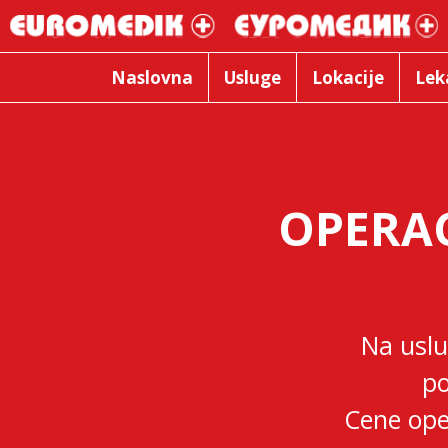
Naslovna
Usluge
Lokacije
Lek
OPERAC
Na uslu
po
Cene ope