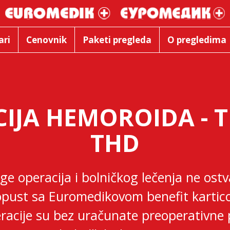
ari
Cenovnik
Paketi pregleda
O pregledima
IJA HEMOROIDA - 
THD
ge operacija i bolničkog lečenja ne ostv
pust sa Euromedikovom benefit karti
racije su bez uračunate preoperativne 