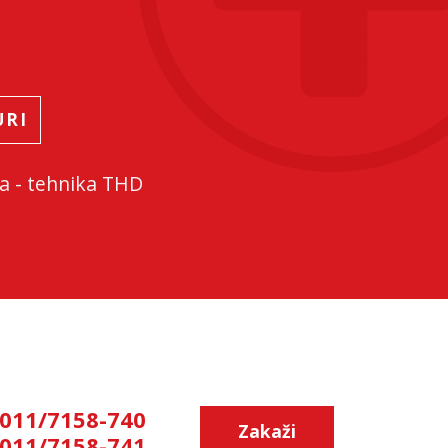
URI
a - tehnika THD
011/7158-740
Zakaži
011/7158-741