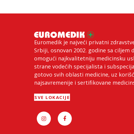
Euromedik je najveći privatni zdravstv
Srbiji, osnovan 2002. godine sa ciljem 
omogući najkvalitetniju medicinsku us
strane vodećih specijalista i subspecija
gotovo svih oblasti medicine, uz koriš
najsavremenije i sertifikovane medici
SVE LOKACIJE