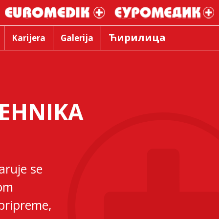
Ћирилица
Karijera
Galerija
TEHNIKA
aruje se
com
pripreme,