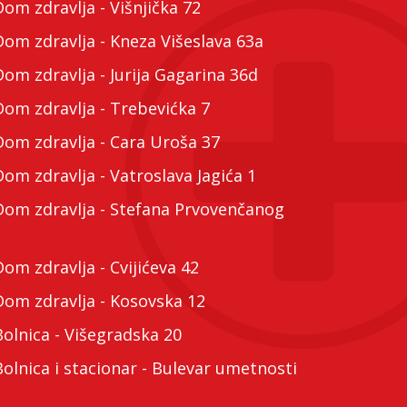
m zdravlja - Višnjička 72
m zdravlja - Kneza Višeslava 63a
m zdravlja - Jurija Gagarina 36d
m zdravlja - Trebevićka 7
m zdravlja - Cara Uroša 37
m zdravlja - Vatroslava Jagića 1
m zdravlja - Stefana Prvovenčanog
m zdravlja - Cvijićeva 42
m zdravlja - Kosovska 12
lnica - Višegradska 20
lnica i stacionar - Bulevar umetnosti