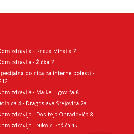
m zdravlja - Kneza Mihaila 7
m zdravlja - Žička 7
cijalna bolnica za interne bolesti -
212
m zdravlja - Majke Jugovića 8
lnica 4 - Dragoslava Srejovića 2a
m zdravlja - Dositeja Obradovića 8i
m zdravlja - Nikole Pašića 17