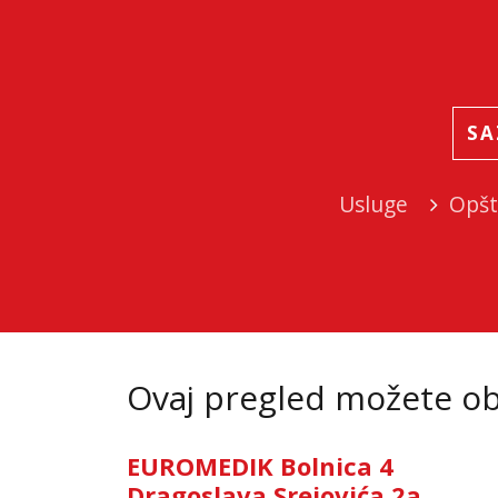
SA
Usluge
Opšt
Ovaj pregled možete oba
EUROMEDIK Bolnica 4
Dragoslava Srejovića 2a